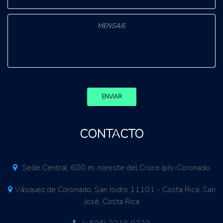
ENVIAR
CONTACTO
Sede Central. 600 m. noreste del Cruce Ipís-Coronado
Vásquez de Coronado, San Isidro 11101 - Costa Rica. San
José, Costa Rica