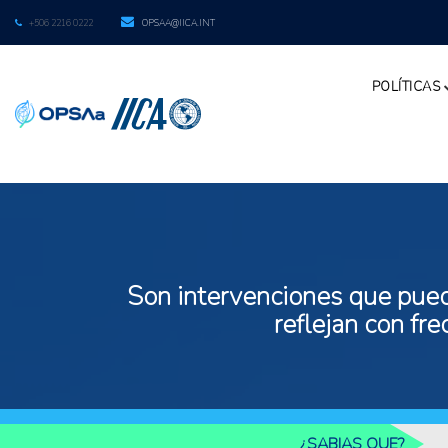
+506 2216 0222
OPSAA@IICA.INT
POLÍTICAS
Son intervenciones que puede
reflejan con fr
¿SABIAS QUE?