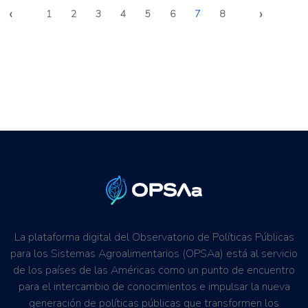
‹
›
1
2
3
4
5
6
7
8
La plataforma digital del Observatorio de Políticas Públicas
para los Sistemas Agroalimentarios (OPSAa) está al servicio
de los países de las Américas como un punto de encuentro
para el intercambio de conocimientos e impulsar la nueva
generación de políticas públicas que transformen los