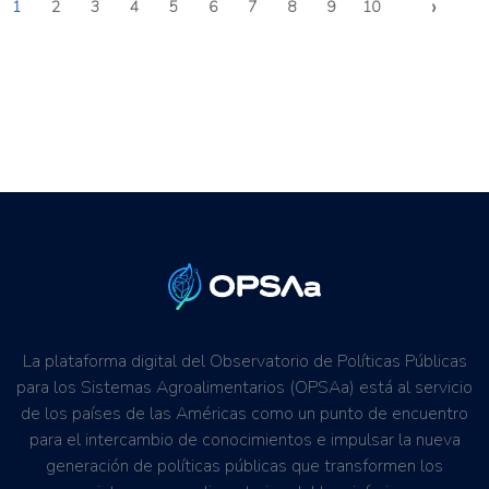
›
1
2
3
4
5
6
7
8
9
10
La plataforma digital del Observatorio de Políticas Públicas
para los Sistemas Agroalimentarios (OPSAa) está al servicio
de los países de las Américas como un punto de encuentro
para el intercambio de conocimientos e impulsar la nueva
generación de políticas públicas que transformen los