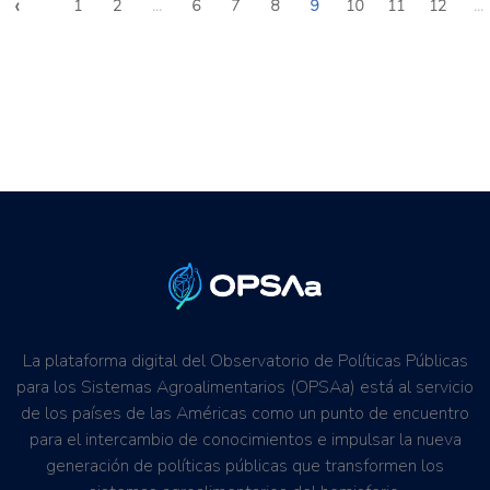
‹
1
2
...
6
7
8
9
10
11
12
...
La plataforma digital del Observatorio de Políticas Públicas
para los Sistemas Agroalimentarios (OPSAa) está al servicio
de los países de las Américas como un punto de encuentro
para el intercambio de conocimientos e impulsar la nueva
generación de políticas públicas que transformen los