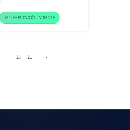
f...
IMPLEMENTACIÓN- VIGENTE
›
...
20
21