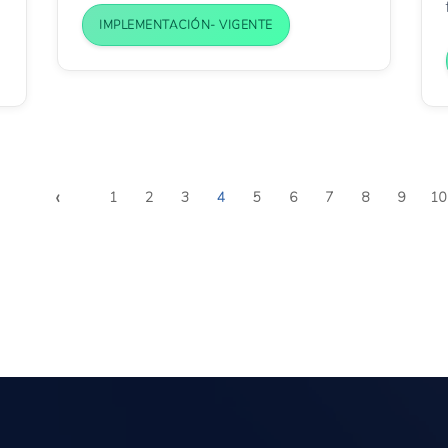
IMPLEMENTACIÓN- VIGENTE
‹
1
2
3
4
5
6
7
8
9
10