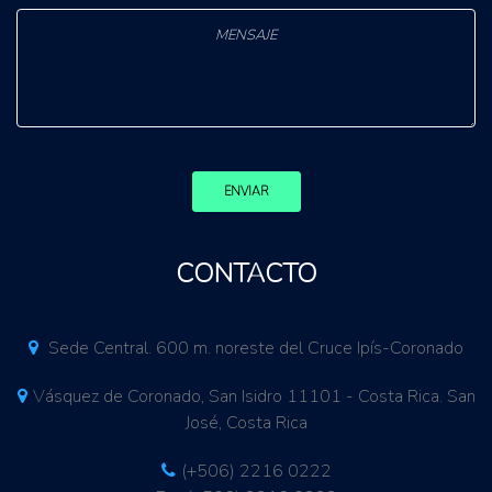
ENVIAR
CONTACTO
Sede Central. 600 m. noreste del Cruce Ipís-Coronado
Vásquez de Coronado, San Isidro 11101 - Costa Rica. San
José, Costa Rica
(+506) 2216 0222