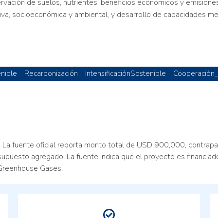
rvación de suelos, nutrientes, beneficios económicos y emision
tiva, socioeconómica y ambiental, y desarrollo de capacidades m
nible
Recarbonización
IntensificaciónSostenible
Cooperación_
 fuente oficial reporta monto total de USD 900,000, contrap
esupuesto agregado. La fuente indica que el proyecto es financi
l Greenhouse Gases.