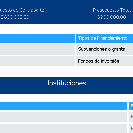
uesto de Contraparte
Presupuesto Total
$600,000.00
$900,000.00
Tipos de Financiamiento
Subvenciones o grants
Fondos de inversión
Instituciones
R
F
E