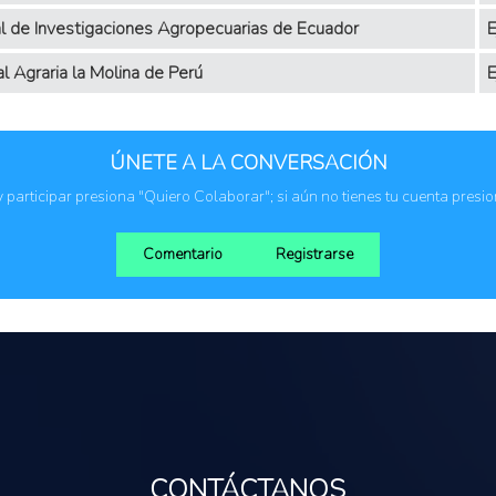
al de Investigaciones Agropecuarias de Ecuador
E
 Agraria la Molina de Perú
E
ÚNETE A LA CONVERSACIÓN
 y participar presiona "Quiero Colaborar"; si aún no tienes tu cuenta presi
Comentario
Registrarse
CONTÁCTANOS