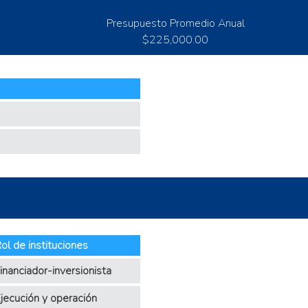
Presupuesto Promedio Anual
$225,000.00
ol de instituciones
inanciador-inversionista
jecución y operación