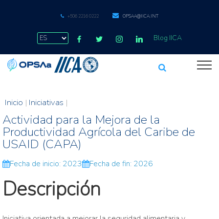
+506 2216 0222
OPSAA@IICA.INT
Blog IICA
Inicio
|
Iniciativas
|
Actividad para la Mejora de la
Productividad Agrícola del Caribe de
USAID (CAPA)
Fecha de inicio: 2023
Fecha de fin: 2026
Descripción
Iniciativa orientada a mejorar la seguridad alimentaria y