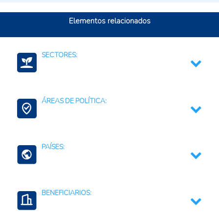
Elementos relacionados
SECTORES:
Servicios de apoyo a la agricultura
ÁREAS DE POLÍTICA:
Agroalimentario (total)
Agricultura Familiar
PAÍSES:
Agricultura Regenerativa y Resiliente
Barbados
BENEFICIARIOS:
Dominica
Granada