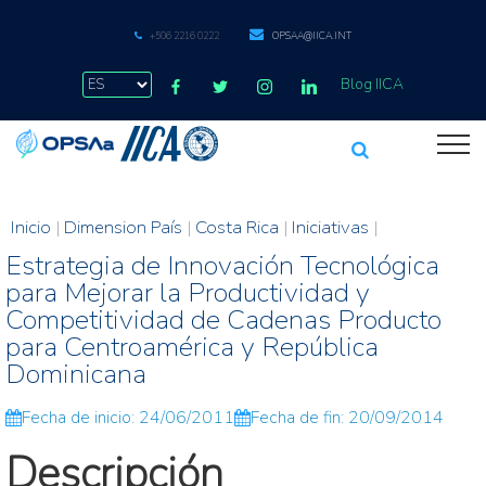
+506 2216 0222
OPSAA@IICA.INT
Blog IICA
Inicio
|
Dimension País
|
Costa Rica
|
Iniciativas
|
Estrategia de Innovación Tecnológica
para Mejorar la Productividad y
Competitividad de Cadenas Producto
para Centroamérica y República
Dominicana
Fecha de inicio: 24/06/2011
Fecha de fin: 20/09/2014
Descripción