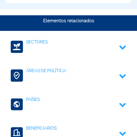
Elementos relacionados
SECTORES:
Agroambiental
ÁREAS DE POLÍTICA:
Ciencia, tecnología e innovación
Ciencia, Tecnología e Innovación
PAÍSES:
Contexto Agroalimentario
Belice
BENEFICIARIOS:
Costa Rica