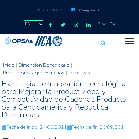
+506 2216 0222
OPSAA@IICA.INT
Blog IICA
Inicio
|
Dimension Beneficiario
|
Productores agropecuarios
|
Iniciativas
|
Estrategia de Innovación Tecnológica
para Mejorar la Productividad y
Competitividad de Cadenas Producto
para Centroamérica y República
Dominicana
Fecha de inicio: 24/06/2011
Fecha de fin: 20/09/2014