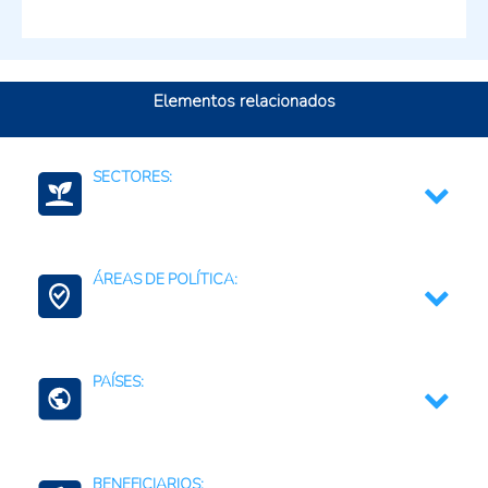
Elementos relacionados
SECTORES:
Agroambiental
ÁREAS DE POLÍTICA:
Ciencia, tecnología e innovación
Ciencia, Tecnología e Innovación
PAÍSES:
Contexto Agroalimentario
Belice
BENEFICIARIOS: