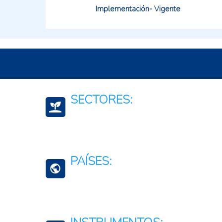
Implementación- Vigente
SECTORES:
Agroambiental
Servicios de apoyo a la agricultura
PAÍSES:
Ciencia, tecnología e innovación
Argentina
Colombia