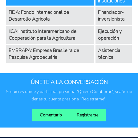
instituciones
FIDA: Fondo Internacional de
Financiador-
Desarrollo Agricola
inversionista
IICA: Instituto Interamericano de
Ejecución y
Cooperación para la Agricultura
operación
EMBRAPA: Empresa Brasileira de
Asistencia
Pesquisa Agropecuária
técnica
ÚNETE A LA CONVERSACIÓN
Si quieres unirte y participar presiona "Quiero Colaborar"; si aún no
tienes tu cuenta presiona "Registrarme".
Comentario
Registrarse