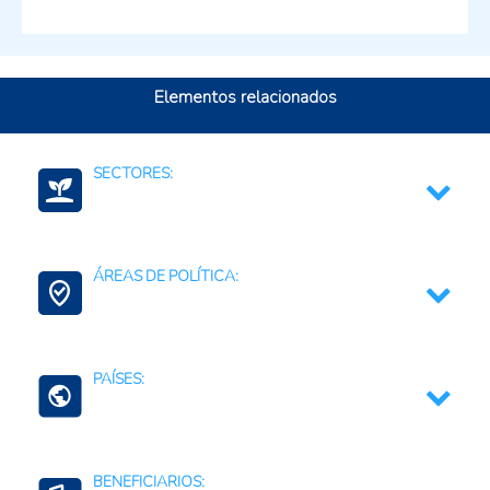
Elementos relacionados
SECTORES:
Agricultura, silvicultura, y productos de la pesca
ÁREAS DE POLÍTICA:
Medio ambiente y recursos naturales
Semillas
Agricultura Familiar
PAÍSES:
Conservación de la Biodiversidad
Mujeres y Juventudes Rurales
Argentina
BENEFICIARIOS:
Bolivia