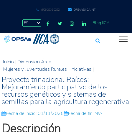
+506 2216 0222
OPSAA@IICA.INT
Blog IICA
Inicio
|
Dimension Área
|
Mujeres y Juventudes Rurales
|
Iniciativas
|
Proyecto trinacional Raíces:
Mejoramiento participativo de los
recursos genéticos y sistemas de
semillas para la agricultura regenerativa
Fecha de inicio: 01/11/2025
Fecha de fin: N/A
Descripción