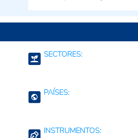
SECTORES:
Economia, total de bienes
Movilidad, Servicios o Logística de Transporte
PAÍSES:
Organización y gestión empresarial
Costa Rica
El Salvador
INSTRUMENTOS:
Guatemala