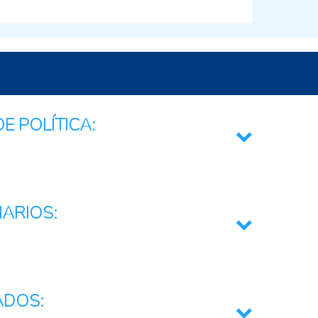
E POLÍTICA:
ional e Integración Regional
IARIOS:
clusters
s
ADOS: