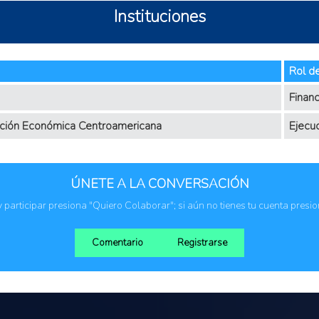
Instituciones
Rol de
Financ
ración Económica Centroamericana
Ejecu
ÚNETE A LA CONVERSACIÓN
 y participar presiona "Quiero Colaborar"; si aún no tienes tu cuenta presi
Comentario
Registrarse