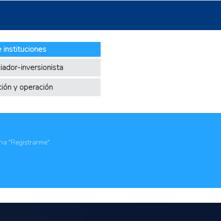
 instituciones
iador-inversionista
ción y operación
ona "Registrarme".