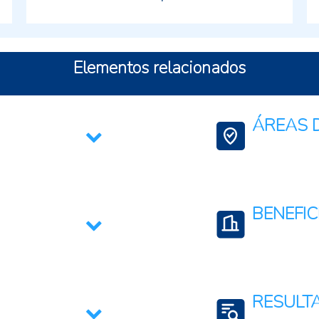
Elementos relacionados
ÁREAS D
Comercio Internac
BENEFIC
Conglomerados o 
Empresas privada
RESULT
Exportadores