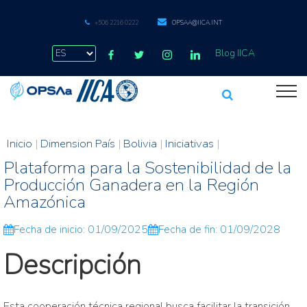
+506 2216 0222
OPSAA@IICA.INT
Blog IICA
Inicio
|
Dimension País
|
Bolivia
|
Iniciativas
|
Plataforma para la Sostenibilidad de la
Producción Ganadera en la Región
Amazónica
Fecha de inicio: 01/09/2025
Fecha de fin: 01/09/2028
Descripción
Esta cooperación técnica regional busca facilitar la transición