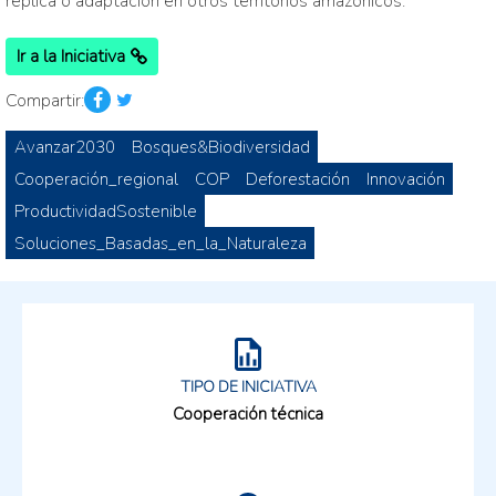
réplica o adaptación en otros territorios amazónicos.
Ir a la Iniciativa
Compartir:
Avanzar2030
Bosques&Biodiversidad
Cooperación_regional
COP
Deforestación
Innovación
ProductividadSostenible
Soluciones_Basadas_en_la_Naturaleza
TIPO DE INICIATIVA
Cooperación técnica