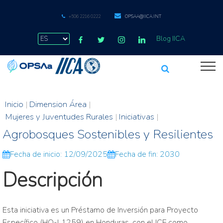
+506 2216 0222
OPSAA@IICA.INT
Blog IICA
Inicio
|
Dimension Área
|
Mujeres y Juventudes Rurales
|
Iniciativas
|
Agrobosques Sostenibles y Resilientes
Fecha de inicio: 12/09/2025
Fecha de fin: 2030
Descripción
Esta iniciativa es un Préstamo de Inversión para Proyecto
Específico (HO-L1259) en Honduras, con el ICF como