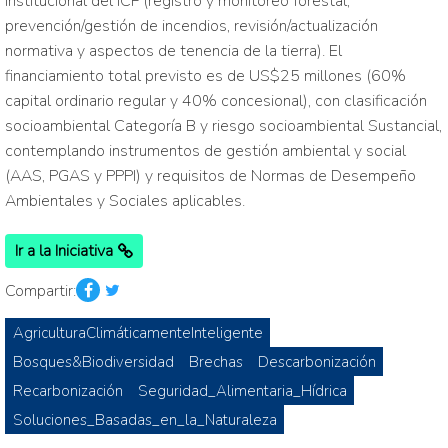
institucional del ICF (registro y monitoreo forestal,
prevención/gestión de incendios, revisión/actualización
normativa y aspectos de tenencia de la tierra). El
financiamiento total previsto es de US$25 millones (60%
capital ordinario regular y 40% concesional), con clasificación
socioambiental Categoría B y riesgo socioambiental Sustancial,
contemplando instrumentos de gestión ambiental y social
(AAS, PGAS y PPPI) y requisitos de Normas de Desempeño
Ambientales y Sociales aplicables.
Ir a la Iniciativa
Compartir:
AgriculturaClimáticamenteInteligente
Bosques&Biodiversidad
Brechas
Descarbonización
Recarbonización
Seguridad_Alimentaria_Hídrica
Soluciones_Basadas_en_la_Naturaleza