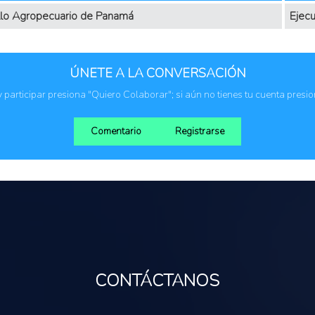
ollo Agropecuario de Panamá
Ejecu
ÚNETE A LA CONVERSACIÓN
 y participar presiona "Quiero Colaborar"; si aún no tienes tu cuenta presi
Comentario
Registrarse
CONTÁCTANOS