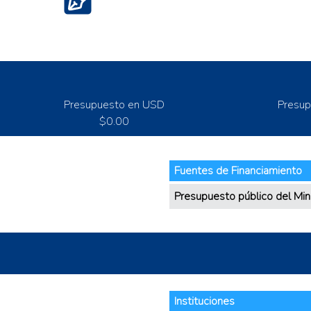
Normas sanitarias, fitosanitarias y de biosegurid
Presupuesto en USD
Presup
$0.00
Fuentes de Financiamiento
Presupuesto público del Min
Instituciones