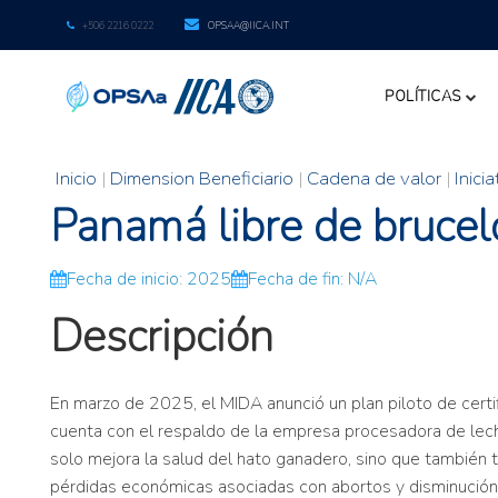
+506 2216 0222
OPSAA@IICA.INT
POLÍTICAS
Inicio
|
Dimension Beneficiario
|
Cadena de valor
|
Inicia
Panamá libre de brucelo
Fecha de inicio: 2025
Fecha de fin: N/A
Descripción
En marzo de 2025, el MIDA anunció un plan piloto de certifi
cuenta con el respaldo de la empresa procesadora de leche
solo mejora la salud del hato ganadero, sino que también ti
pérdidas económicas asociadas con abortos y disminución en