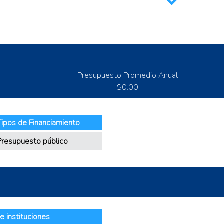
les
medades en animales
Presupuesto Promedio Anual
$0.00
Tipos de Financiamiento
Presupuesto público
e instituciones