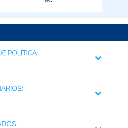
N/A
E POLÍTICA:
mentario
 y Fitosanitarias
IARIOS:
pecuarios
r
ADOS: