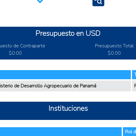
Comunidades rura
ad
Control de enfer
Rentabilidad
Presupuesto en USD
Salud animal
uesto de Contraparte
Presupuesto Total
$0.00
$0.00
isterio de Desarrollo Agropecuario de Panamá
Instituciones
Rol d