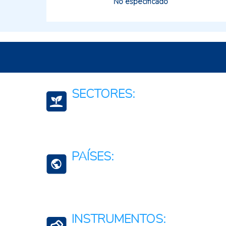
No especificado
SECTORES:
Ganadería Sostenible
Lácteos
PAÍSES:
Cadena de Lácteos
Panamá
INSTRUMENTOS: