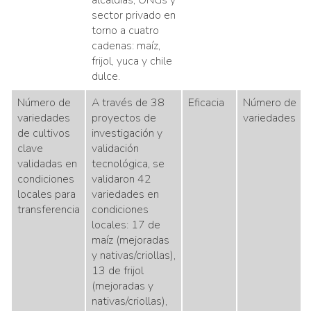
alcaldías, ONGs y
sector privado en
torno a cuatro
cadenas: maíz,
frijol, yuca y chile
dulce.
Número de
A través de 38
Eficacia
Número de
variedades
proyectos de
variedades
de cultivos
investigación y
clave
validación
validadas en
tecnológica, se
condiciones
validaron 42
locales para
variedades en
transferencia
condiciones
locales: 17 de
maíz (mejoradas
y nativas/criollas),
13 de frijol
(mejoradas y
nativas/criollas),