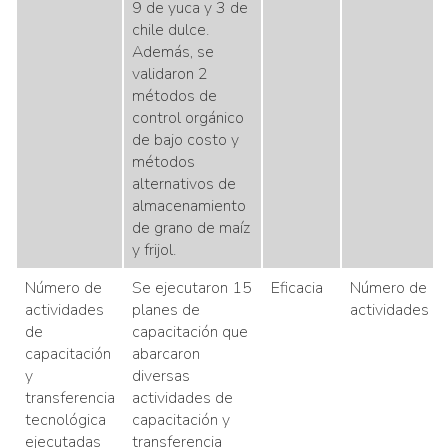
9 de yuca y 3 de
chile dulce.
Además, se
validaron 2
métodos de
control orgánico
de bajo costo y
métodos
alternativos de
almacenamiento
de grano de maíz
y frijol.
Número de
Se ejecutaron 15
Eficacia
Número de
actividades
planes de
actividades
de
capacitación que
capacitación
abarcaron
y
diversas
transferencia
actividades de
tecnológica
capacitación y
ejecutadas
transferencia