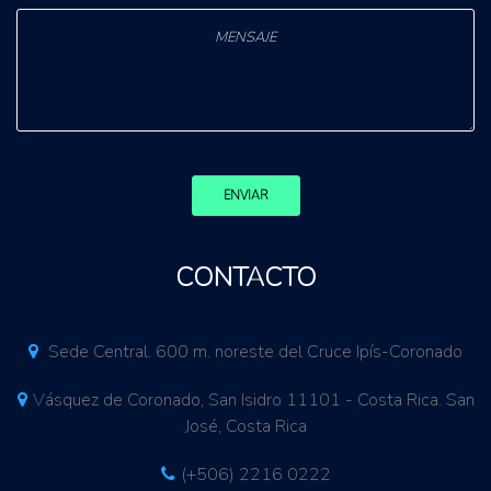
ENVIAR
CONTACTO
Sede Central. 600 m. noreste del Cruce Ipís-Coronado
Vásquez de Coronado, San Isidro 11101 - Costa Rica. San
José, Costa Rica
(+506) 2216 0222