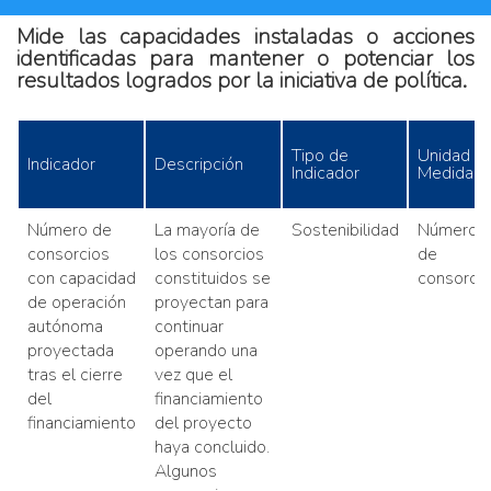
Mide las capacidades instaladas o acciones
identificadas para mantener o potenciar los
resultados logrados por la iniciativa de política.
Tipo de
Unidad d
Indicador
Descripción
Indicador
Medidad
Número de
La mayoría de
Sostenibilidad
Número
consorcios
los consorcios
de
con capacidad
constituidos se
consorcio
de operación
proyectan para
autónoma
continuar
proyectada
operando una
tras el cierre
vez que el
del
financiamiento
financiamiento
del proyecto
haya concluido.
Algunos