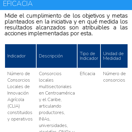
EFICACIA
Mide el cumplimiento de los objetivos y metas
planteados en la iniciativa y en qué medida los
resultados alcanzados son atribuibles a las
acciones implementadas por esta.
Tipo de
Unidad de
Indicador
Descripción
Indicador
Medidad
Número de
Consorcios
Eficacia
Número de
Consorcios
locales
consorcios
Locales de
multisectoriales
Innovación
en Centroamérica
Agrícola
y el Caribe,
(CLIA)
articulando
constituidos
productores,
y operativos
INIAs,
universidades,