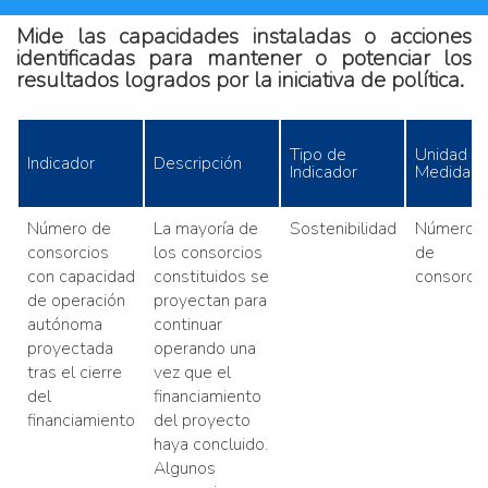
Mide las capacidades instaladas o acciones
identificadas para mantener o potenciar los
resultados logrados por la iniciativa de política.
Tipo de
Unidad d
Indicador
Descripción
Indicador
Medidad
Número de
La mayoría de
Sostenibilidad
Número
consorcios
los consorcios
de
con capacidad
constituidos se
consorcio
de operación
proyectan para
autónoma
continuar
proyectada
operando una
tras el cierre
vez que el
del
financiamiento
financiamiento
del proyecto
haya concluido.
Algunos