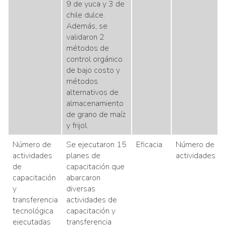
9 de yuca y 3 de
chile dulce.
Además, se
validaron 2
métodos de
control orgánico
de bajo costo y
métodos
alternativos de
almacenamiento
de grano de maíz
y frijol.
Número de
Se ejecutaron 15
Eficacia
Número de
actividades
planes de
actividades
de
capacitación que
capacitación
abarcaron
y
diversas
transferencia
actividades de
tecnológica
capacitación y
ejecutadas
transferencia