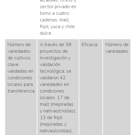
alcaldías, ONGs y
sector privado en
torno a cuatro
cadenas: maíz,
frijol, yuca y chile
dulce.
Número de
A través de 38
Eficacia
Número de
variedades
proyectos de
variedades
de cultivos
investigación y
clave
validación
validadas en
tecnológica, se
condiciones
validaron 42
locales para
variedades en
transferencia
condiciones
locales: 17 de
maíz (mejoradas
y nativas/criollas),
13 de frijol
(mejoradas y
nativas/criollas),