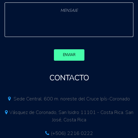
ENVIAR
CONTACTO
Sede Central. 600 m. noreste del Cruce Ipís-Coronado
Vásquez de Coronado, San Isidro 11101 - Costa Rica. San
José, Costa Rica
(+506) 2216 0222