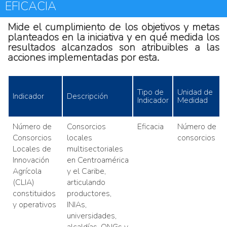
EFICACIA
Mide el cumplimiento de los objetivos y metas
planteados en la iniciativa y en qué medida los
resultados alcanzados son atribuibles a las
acciones implementadas por esta.
Tipo de
Unidad de
Indicador
Descripción
Indicador
Medidad
Número de
Consorcios
Eficacia
Número de
Consorcios
locales
consorcios
Locales de
multisectoriales
Innovación
en Centroamérica
Agrícola
y el Caribe,
(CLIA)
articulando
constituidos
productores,
y operativos
INIAs,
universidades,