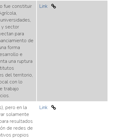
 fue constituir
Link
grícola,
 universidades,
 y sector
yectan para
nanciamiento de
una forma
esarrollo e
enta una ruptura
titutos
 del territorio,
ocal con lo
de trabajo
cios.
), pero en la
Link
ivar solamente
 para resultados
ión de redes de
ativos propios