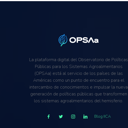
La plataforma digital del Observatorio de Política
Públicas para los Sistemas Agroalimentarios
(OPSAa) está al servicio de los países de las
Américas como un punto de encuentro para el
intercambio de conocimientos e impulsar la nueva
generación de políticas públicas que transformen
los sistemas agroalimentarios del hemisferio.
Blog IICA