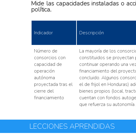
Mide las capacidades instaladas o acci
política.
Indicador
Descripción
Número de
La mayoría de los consorci
consorcios con
constituidos se proyectan 
capacidad de
continuar operando una vez
operación
financiamiento del proyect
autónoma
concluido. Algunos consor
proyectada tras el
el de frijol en Honduras) ad
cierre del
bienes propios (local, tract
financiamiento
cuentan con fondos autoge
que refuerza su autonomía.
LECCIONES APRENDIDAS