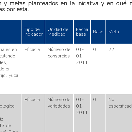
s y metas planteados en la iniciativa y en qué
s por esta.
Tipo de
Unidad de
Fecha
Base
Meta
Indicador
Medidad
base
riales en
Eficacia
Número de
01-
0
22
iculando
consorcios
01-
des,
2011
ado en
ijol, yuca
Eficacia
Número de
01-
0
No
ológica,
variedades
01-
específicad
2011
íz
 13 de