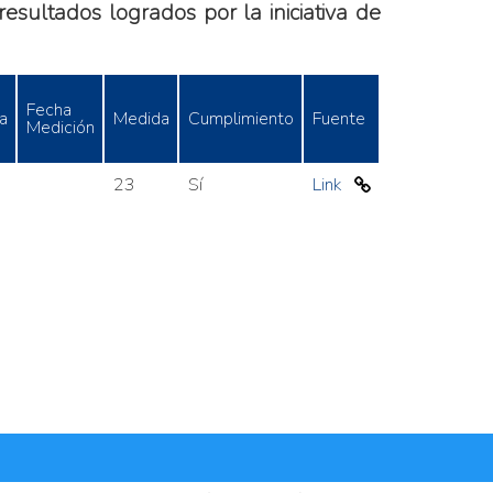
esultados logrados por la iniciativa de
Fecha
a
Medida
Cumplimiento
Fuente
Medición
23
Sí
Link