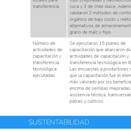
locales para
frijol (mejoradas y nativas/criol
transferencia
yuca y 3 de chile dulce. Adem
validaron 2 métodos de contr
orgánico de bajo costo y mét
alternativos de almacenamien
grano de maíz y frijol.
Número de
Se ejecutaron 15 planes de
actividades de
capacitación que abarcaron di
capacitación y
actividades de capacitación y
transferencia
transferencia tecnológica en 8
tecnológica
Las encuestas a productores 
ejecutadas
que la capacitación fue el el
más valorado por los beneficia
encima de semillas mejoradas
asistencia técnica, transversa
países y cultivos.
SUSTENTABILIDAD