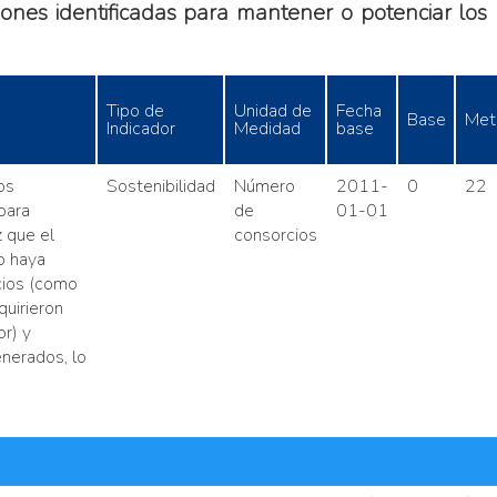
ones identificadas para mantener o potenciar los r
Tipo de
Unidad de
Fecha
Base
Met
Indicador
Medidad
base
os
Sostenibilidad
Número
2011-
0
22
para
de
01-01
 que el
consorcios
o haya
cios (como
quirieron
or) y
nerados, lo