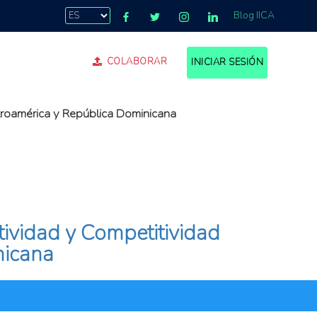
Blog IICA
COLABORAR
INICIAR SESIÓN
troamérica y República Dominicana
tividad y Competitividad
nicana