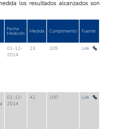
 medida los resultados alcanzados son
Fecha
Medida
Cumplimiento
Fuente
Medición
01-12-
23
105
Link
2014
01-12-
42
100
Link
a
2014