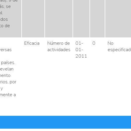
las), 9 de
ás, se
ol
odos
to de
Eficacia
Número de
01-
0
No
versas
actividades
01-
especificad
2011
 países.
revelan
emento
rios, por
 y
lmente a