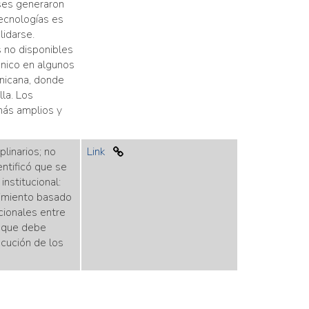
íses generaron
ecnologías es
lidarse.
 no disponibles
cnico en algunos
nicana, donde
la. Los
más amplios y
linarios; no
Link
ntificó que se
institucional:
uimiento basado
cionales entre
l que debe
ecución de los