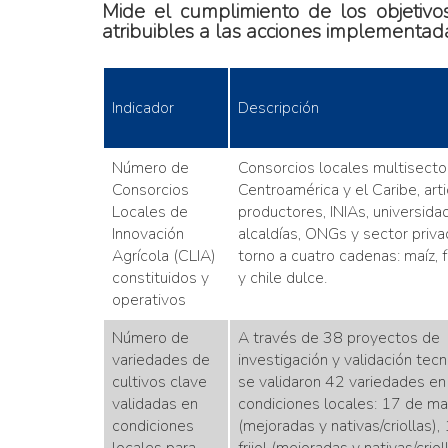
Mide el cumplimiento de los objetivo
atribuibles a las acciones implementada
Indicador
Descripción
Número de
Consorcios locales multisecto
Consorcios
Centroamérica y el Caribe, art
Locales de
productores, INIAs, universida
Innovación
alcaldías, ONGs y sector priv
Agrícola (CLIA)
torno a cuatro cadenas: maíz, fr
constituidos y
y chile dulce.
operativos
Número de
A través de 38 proyectos de
variedades de
investigación y validación tecn
cultivos clave
se validaron 42 variedades en
validadas en
condiciones locales: 17 de ma
condiciones
(mejoradas y nativas/criollas),