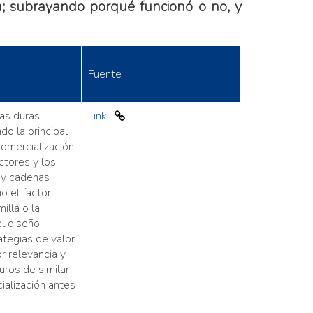
ca; subrayando porqué funcionó o no, y
Fuente
cas duras
Link
do la principal
comercialización
ctores y los
s y cadenas
o el factor
illa o la
el diseño
tegias de valor
 relevancia y
uros de similar
ialización antes