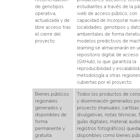
de genotipos
estudiantes a través de la pá
operativa,
web de acceso público, con
actualizada y de
capacidad de incorporar nue
libre acceso tras
localidades, genotipos y dat
el cierre del
ambientales de forma iterativ
proyecto
modelos predictivos de mach
learning se almacenarán en u
repositorio digital de acceso 
(GitHub), lo que garantiza la
reproducibilidad y escalabilid
metodología a otras regione
cubiertas por el proyecto
Bienes públicos
Todos los productos de cono
regionales
y diseminación generados por
generados y
proyecto (manuales, cartillas
disponibles de
divulgativas, notas técnicas, f
forma
guías digitales, material audio
permanente y
registros fotográficos) qued
gratuita
disponibles como bienes púb