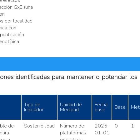
de efectos
racción GxE (una
con
 por localidad
nica con
 publicación
enotípica
ones identificadas para mantener o potenciar los r
Tipo de
Unidad de
Fecha
Base
Met
Indicador
Medidad
base
ible de
Sostenibilidad
Número de
2025-
0
1
para
plataformas
01-01
cos y
operativas