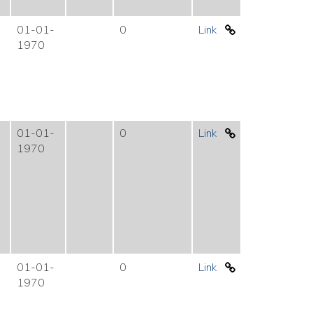
01-01-
0
Link
1970
01-01-
0
Link
1970
01-01-
0
Link
1970