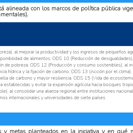
tá alineada con los marcos de política pública vige
amentales).
breza), al mejorar la productividad y los ingresos de pequeños ag
isponibilidad de alimentos; ODS 10 (Reducción de desigualdades),
ón de pobreza; ODS 12 (Producción y consumo sostenibles), al in
cia hídrica y la fijación de carbono; ODS 13 (Acción por el clima), 
lla de carbono y mayor resiliencia; ODS 15 (Vida de ecosistemas
 ya establecidas y evitar la expansión agrícola hacia bosques trop
ble), al consolidar una alianza regional entre instituciones naciona
mos internacionales y universidades de siete países
s y metas planteados en la iniciativa y en qué