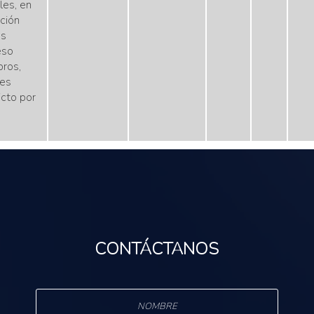
les, en
ución
es
eso
ros,
res
icto por
CONTÁCTANOS
s