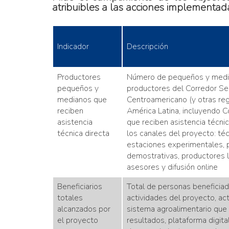
atribuibles a las acciones implementada
Indicador
Descripción
Productores
Número de pequeños y med
pequeños y
productores del Corredor S
medianos que
Centroamericano (y otras re
reciben
América Latina, incluyendo C
asistencia
que reciben asistencia técnic
técnica directa
los canales del proyecto: té
estaciones experimentales, 
demostrativas, productores l
asesores y difusión online
Beneficiarios
Total de personas beneficiad
totales
actividades del proyecto, ac
alcanzados por
sistema agroalimentario que
el proyecto
resultados, plataforma digita