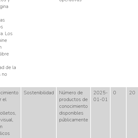
gina
vas
os
a. Los
ine
n
libre
ad de la
s no
cimiento
Sostenibilidad
Número de
2025-
0
20
 el
productos de
01-01
conocimiento
olletos,
disponibles
visual,
públicamente
an
licos