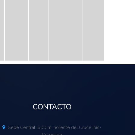
CONTACTO
Sede Central. 600 m. noreste del Cruce Ipís-
Coronado