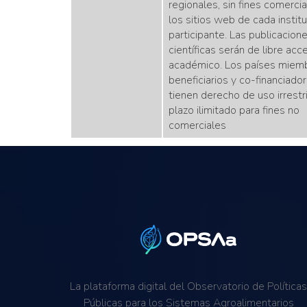
regionales, sin fines comercia
los sitios web de cada instit
participante. Las publicacion
científicas serán de libre acc
académico. Los países miemb
beneficiarios y co-financiado
tienen derecho de uso irrestr
plazo ilimitado para fines no
comerciales
La plataforma digital del Observatorio de Política
Públicas para los Sistemas Agroalimentarios