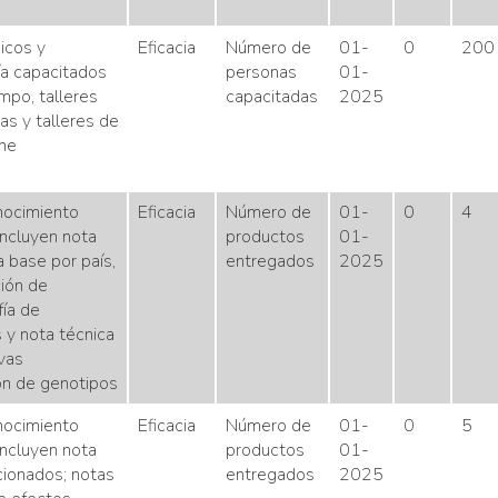
icos y
Eficacia
Número de
01-
0
200
ía capacitados
personas
01-
po, talleres
capacitadas
2025
as y talleres de
ine
nocimiento
Eficacia
Número de
01-
0
4
incluyen nota
productos
01-
a base por país,
entregados
2025
ción de
fía de
 y nota técnica
vas
ón de genotipos
nocimiento
Eficacia
Número de
01-
0
5
incluyen nota
productos
01-
cionados; notas
entregados
2025