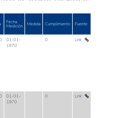
Fecha
a
Medida
Cumplimiento
Fuente
Medición
0
01-01-
0
Link
1970
0
01-01-
0
Link
1970