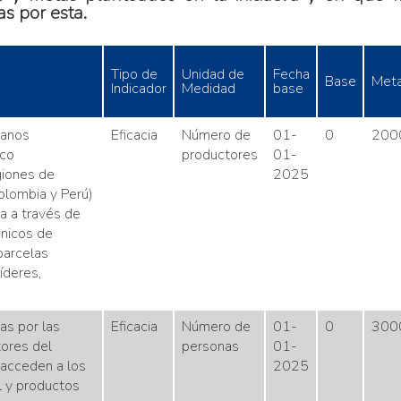
s por esta.
Tipo de
Unidad de
Fecha
Base
Met
Indicador
Medidad
base
ianos
Eficacia
Número de
01-
0
200
eco
productores
01-
giones de
2025
olombia y Perú)
a a través de
cnicos de
parcelas
íderes,
as por las
Eficacia
Número de
01-
0
300
tores del
personas
01-
 acceden a los
2025
l y productos