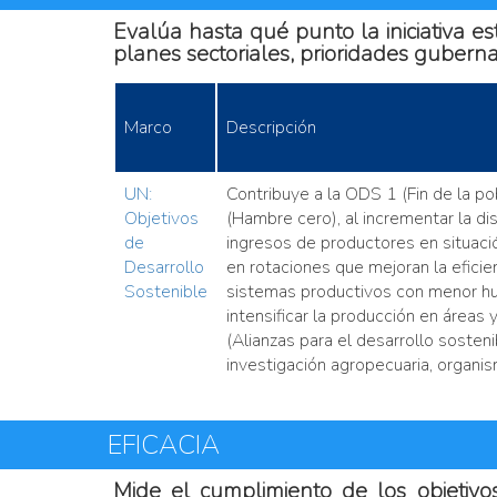
Evalúa hasta qué punto la iniciativa es
planes sectoriales, prioridades gubern
Marco
Descripción
UN:
Contribuye a la ODS 1 (Fin de la po
Objetivos
(Hambre cero), al incrementar la d
de
ingresos de productores en situaci
Desarrollo
en rotaciones que mejoran la eficien
Sostenible
sistemas productivos con menor hue
intensificar la producción en áreas
(Alianzas para el desarrollo sosteni
investigación agropecuaria, organis
EFICACIA
Mide el cumplimiento de los objetivo