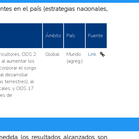
ntes en el país (estrategias nacionales,
Ámbito
País
Fuente
ricultores; ODS 2
Global
Mundo
Link
 al aumentar los
(agreg.)
corporar el sorgo
al desarrollar
 terrestres), al
icales; y ODS 17
les de
 medida los resultados alcanzados son