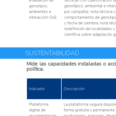
evaluación de
técnicas con cuantificación 
genotipos,
genotípico, ambiental e inte
ambientes e
por campaña); nota técnica 
interacción GxE
comportamiento de genotipos
y fecha de siembra; nota téc
redefinición de localidades y
científica sobre adaptación g
SUSTENTABILIDAD
Mide las capacidades instaladas o acci
política.
Indicador
Descripción
Plataforma
La plataforma seguirá dispon
digital de
forma gratuita y permanente 
recomendación
productores, asesores, técni