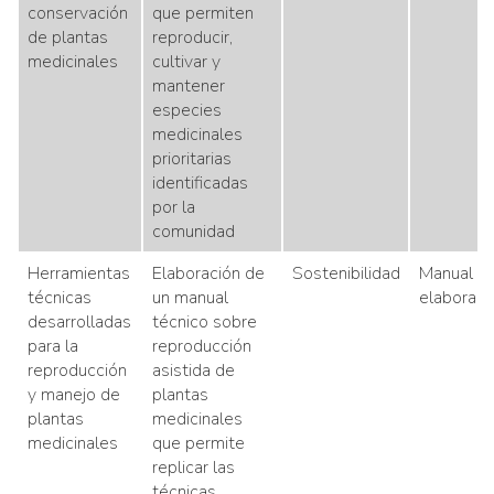
conservación
que permiten
de plantas
reproducir,
medicinales
cultivar y
mantener
especies
medicinales
prioritarias
identificadas
por la
comunidad
Herramientas
Elaboración de
Sostenibilidad
Manual té
técnicas
un manual
elaborad
desarrolladas
técnico sobre
para la
reproducción
reproducción
asistida de
y manejo de
plantas
plantas
medicinales
medicinales
que permite
replicar las
técnicas