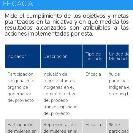
EFICACIA
Mide el cumplimiento de los objetivos y metas
planteados en la iniciativa y en qué medida los
resultados alcanzados son atribuibles a las
acciones implementadas por esta.
Tipo de
Unidad de
Indicador
Descripción
Indicador
Medidad
Participación
Inclusión de
Eficacia
% de
indígena en el
representantes
participació
órgano de
indígenas en el
indígena en 
gobernanza
comité directivo
steering bo
del proyecto
del proceso
transdisciplinario
del proyecto
Participación
Representación
Eficacia
% de
de mujeres en
de mujeres en el
participació