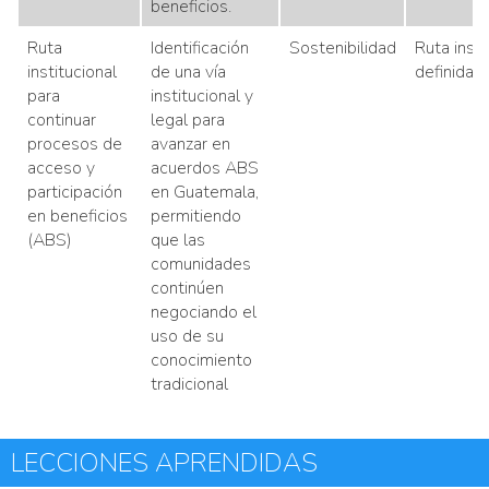
beneficios.
Ruta
Identificación
Sostenibilidad
Ruta insti
institucional
de una vía
definida
para
institucional y
continuar
legal para
procesos de
avanzar en
acceso y
acuerdos ABS
participación
en Guatemala,
en beneficios
permitiendo
(ABS)
que las
comunidades
continúen
negociando el
uso de su
conocimiento
tradicional
LECCIONES APRENDIDAS