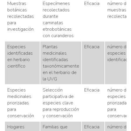
Muestras
Especímenes
Eficacia
número de
botánicas
recolectados
muestras
recolectadas
durante
recolectad
para
caminatas
investigación
etnobotánicas
con curanderos
Especies
Plantas
Eficacia
número de
identificadas
medicinales
especies
en herbario
identificadas
identificada
científico
taxonómicamente
en el herbario de
la UVG
Especies
Selección
Eficacia
número de
medicinales
participativa de
especies
priorizadas
especies clave
priorizadas
para
para reproducción
para
conservación
y conservación
conservaci
Hogares
Familias que
Eficacia
número de