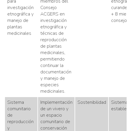
para
miembros del
etnográfi
investigación
Consejo
curandero
etnográfica y
ACGERS en
+ 8 miem
manejo de
investigación
consejo)
plantas
etnográfica y
medicinales
técnicas de
reproducción
de plantas
medicinales,
permitiendo
continuar la
documentación
y manejo de
especies
medicinales.
Sistema
Implementación
Sostenibilidad
Sistema
comunitario
de un vivero y
estableci
de
un espacio
reproducción
comunitario de
y
conservación