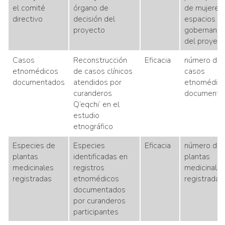
el comité
órgano de
de mujeres
directivo
decisión del
espacios d
proyecto
gobernanza
del proyec
Casos
Reconstrucción
Eficacia
número de
etnomédicos
de casos clínicos
casos
documentados
atendidos por
etnomédic
curanderos
documenta
Q’eqchi’ en el
estudio
etnográfico
Especies de
Especies
Eficacia
número de
plantas
identificadas en
plantas
medicinales
registros
medicinale
registradas
etnomédicos
registradas
documentados
por curanderos
participantes