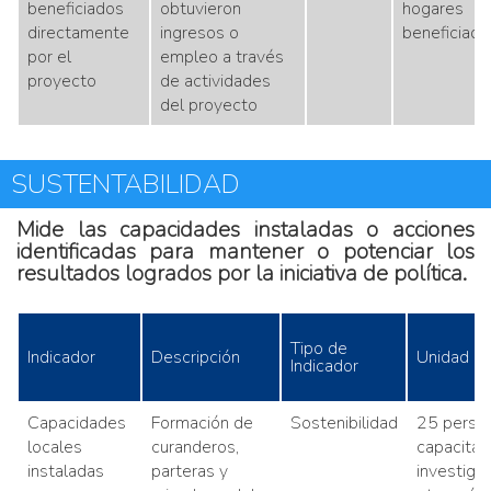
beneficiados
obtuvieron
hogares
directamente
ingresos o
beneficiado
por el
empleo a través
proyecto
de actividades
del proyecto
SUSTENTABILIDAD
Mide las capacidades instaladas o acciones
identificadas para mantener o potenciar los
resultados logrados por la iniciativa de política.
Tipo de
Indicador
Descripción
Unidad d
Indicador
Capacidades
Formación de
Sostenibilidad
25 perso
locales
curanderos,
capacitad
instaladas
parteras y
investiga