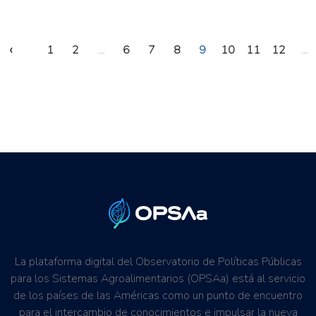
‹
1
2
...
6
7
8
9
10
11
12
...
La plataforma digital del Observatorio de Políticas Públicas
para los Sistemas Agroalimentarios (OPSAa) está al servicio
de los países de las Américas como un punto de encuentro
para el intercambio de conocimientos e impulsar la nueva