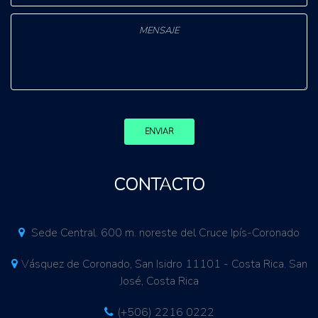
ENVIAR
CONTACTO
Sede Central. 600 m. noreste del Cruce Ipís-Coronado
Vásquez de Coronado, San Isidro 11101 - Costa Rica. San
José, Costa Rica
(+506) 2216 0222