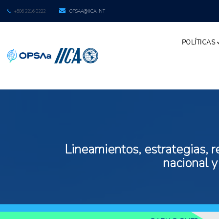
+506 2216 0222
OPSAA@IICA.INT
POLÍTICAS
Lineamientos, estrategias, r
nacional y