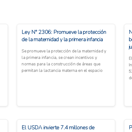
Ley N° 2306: Promueve la protección
N
de la maternidad y la primera infancia
b
j
Se promueve la protección de la maternidad y
la primera infancia, se crean incentivos y
E
normas para la construcción de áreas que
I
permitan la lactancia materna en el espacio
5
público y se dictan otr...
d
e
El USDA invierte 7.4 millones de
P