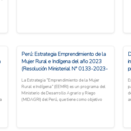
e
Perú: Estrategia Emprendimiento de la
D
n
Mujer Rural e Indígena del año 2023
i
(Resolución Ministerial N° 0133-2023-
p
MIDA...
b
La Estrategia “Emprendimiento de la Mujer
E
Rural e Indígena” (EEMRI) es un programa del
p
Ministerio de Desarrollo Agrario y Riego
d
ia
(MIDAGRI) del Perú, que tiene como objetivo
a
impulsar el emprendimi...
s