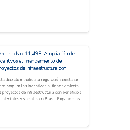
nfoca en tres indicadores cl...
ecreto No. 11,498: Ampliación de
ncentivos al financiamiento de
royectos de infraestructura con
eneficios ambiental...
ste decreto modifica la regulación existente
ara ampliar los incentivos al financiamiento
e proyectos de infraestructura con beneficios
mbientales y sociales en Brasil. Expande los
ectores consi...