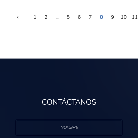
‹
1
2
...
5
6
7
8
9
10
11
CONTÁCTANOS
s