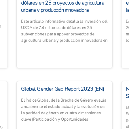
dólares en 25 proyectos de agricultura
e
urbana y producción innovadora
l
Este artículo informativo detalla la inversión del
E
1
USDA de 7.4 millones de dólares en 25
2
subvenciones para apoyar proyectos de
m
agricultura urbana y producción innovadora en
l
comunidades económicam...
i
Global Gender Gap Report 2023 (EN)
M
S
El Índice Global de la Brecha de Género evalúa
anualmente el estado actual y la evolución de
E
la paridad de género en cuatro dimensiones
S
clave (Participación y Oportunidades
p
Económicas, Logros E...
o
A)