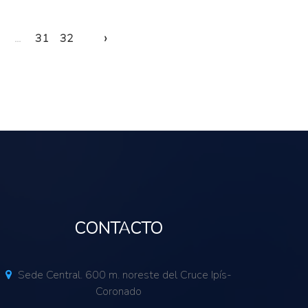
›
...
31
32
CONTACTO
Sede Central. 600 m. noreste del Cruce Ipís-
Coronado