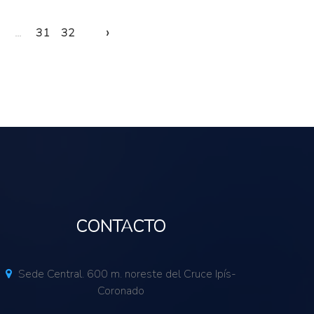
›
...
31
32
CONTACTO
Sede Central. 600 m. noreste del Cruce Ipís-
Coronado