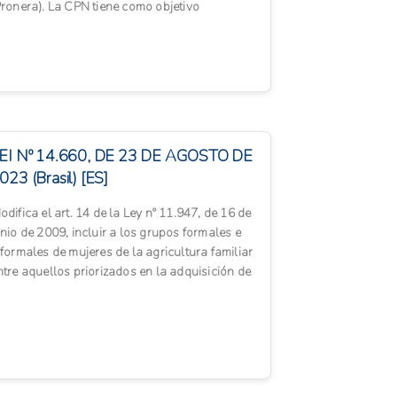
Pronera). La CPN tiene como objetivo
oordinar las actividades didáctico-p...
EI Nº 14.660, DE 23 DE AGOSTO DE
023 (Brasil) [ES]
odifica el art. 14 de la Ley nº 11.947, de 16 de
unio de 2009, incluir a los grupos formales e
nformales de mujeres de la agricultura familiar
ntre aquellos priorizados en la adquisición de
im...