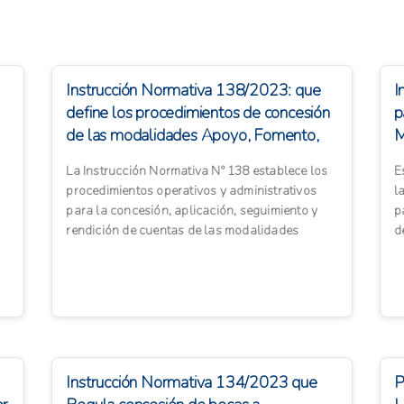
Instrucción Normativa 138/2023: que
I
define los procedimientos de concesión
p
de las modalidades Apoyo, Fomento,
M
Fomento ...
La Instrucción Normativa Nº 138 establece los
E
procedimientos operativos y administrativos
l
para la concesión, aplicación, seguimiento y
p
rendición de cuentas de las modalidades
d
productivas Apoyo In...
T
Instrucción Normativa 134/2023 que
P