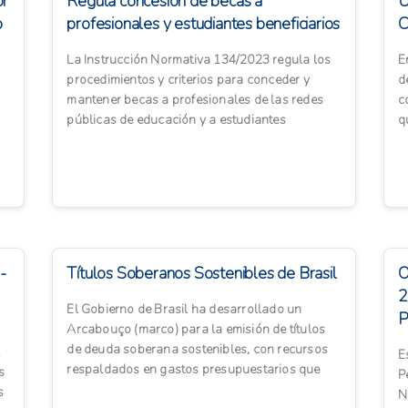
or
Regula concesión de becas a
U
o
profesionales y estudiantes beneficiarios
C
de Pronera
La Instrucción Normativa 134/2023 regula los
E
procedimientos y criterios para conceder y
d
mantener becas a profesionales de las redes
c
públicas de educación y a estudiantes
q
beneficiarios del Programa ...
e
-
Títulos Soberanos Sostenibles de Brasil
O
2
El Gobierno de Brasil ha desarrollado un
P
Arcabouço (marco) para la emisión de títulos
de deuda soberana sostenibles, con recursos
E
respaldados en gastos presupuestarios que
s
P
contribuyen directamente ...
s
N