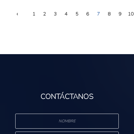
‹
1
2
3
4
5
6
7
8
9
10
CONTÁCTANOS
s