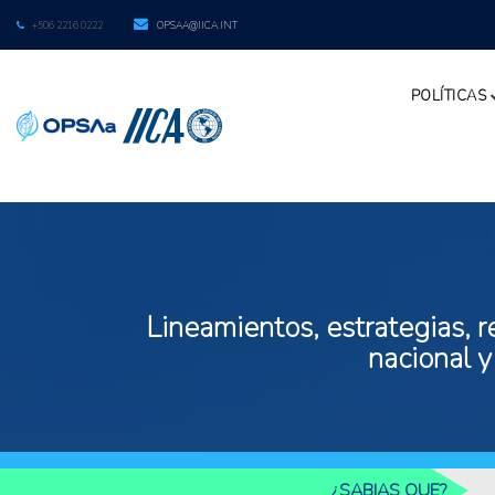
+506 2216 0222
OPSAA@IICA.INT
POLÍTICAS
Lineamientos, estrategias, r
nacional y
¿SABIAS QUE?