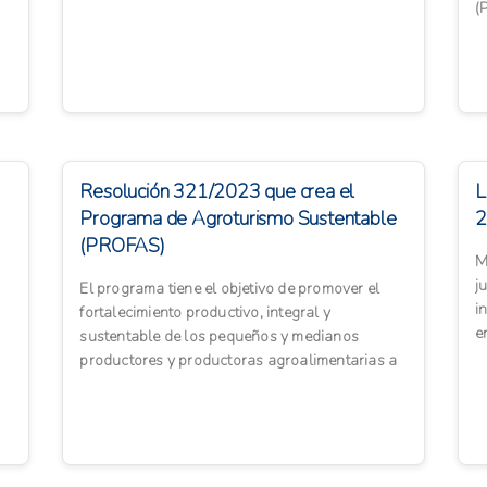
(
c
Resolución 321/2023 que crea el
L
Programa de Agroturismo Sustentable
2
(PROFAS)
M
j
El programa tiene el objetivo de promover el
i
fortalecimiento productivo, integral y
e
sustentable de los pequeños y medianos
al
productores y productoras agroalimentarias a
través de los beneficios econ�...