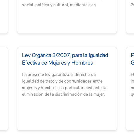
social, política y cultural, mediante ejes
2
enfocados en el...
i
Ley Orgánica 3/2007, para la Igualdad
P
Efectiva de Mujeres y Hombres
G
La presente ley garantiza el derecho de
E
igualdad de trato y de oportunidades entre
i
mujeres y hombres, en particular mediante la
m
eliminación de la discriminación de la mujer,
q
sea cual fuere su circun...
b