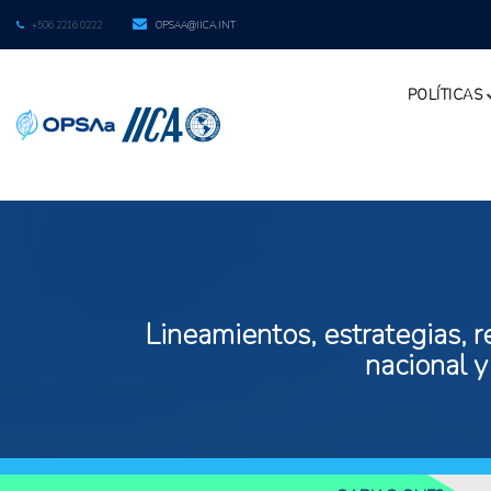
+506 2216 0222
OPSAA@IICA.INT
POLÍTICAS
Lineamientos, estrategias, r
nacional y