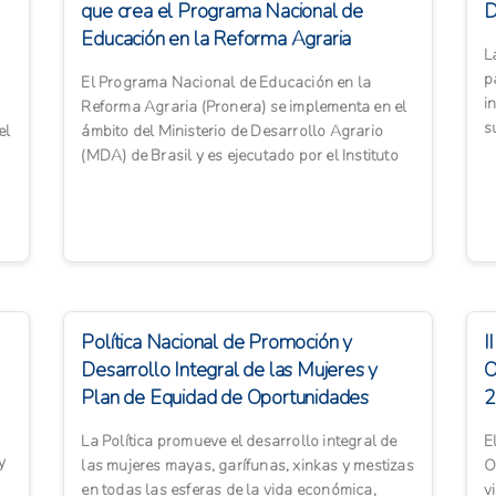
que crea el Programa Nacional de
D
Educación en la Reforma Agraria
L
(Pronera)
p
El Programa Nacional de Educación en la
i
Reforma Agraria (Pronera) se implementa en el
s
el
ámbito del Ministerio de Desarrollo Agrario
e
(MDA) de Brasil y es ejecutado por el Instituto
Nacional de Coloniza...
Política Nacional de Promoción y
I
Desarrollo Integral de las Mujeres y
O
Plan de Equidad de Oportunidades
2
2008-2023
La Política promueve el desarrollo integral de
E
y
las mujeres mayas, garífunas, xinkas y mestizas
O
en todas las esferas de la vida económica,
v