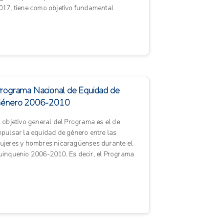
017, tiene como objetivo fundamental
ntroducir la dimensión de la igualdad ...
rograma Nacional de Equidad de
énero 2006-2010
l objetivo general del Programa es el de
mpulsar la equidad de género entre las
ujeres y hombres nicara­güenses durante el
uinquenio 2006-2010. Es decir, el Programa
usca contribuir para crear...