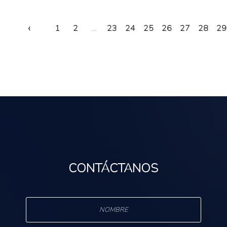
‹
1
2
...
23
24
25
26
27
28
29
CONTÁCTANOS
s