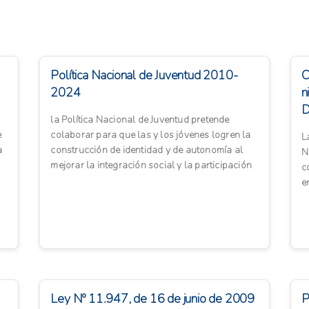
Política Nacional de Juventud 2010-
C
2024
n
D
la Política Nacional de Juventud pretende
e
colaborar para que las y los jóvenes logren la
L
a
construcción de identidad y de autonomía al
N
mejorar la integración social y la participación
c
ciudadana d...
e
a
Ley Nº 11.947, de 16 de junio de 2009
P