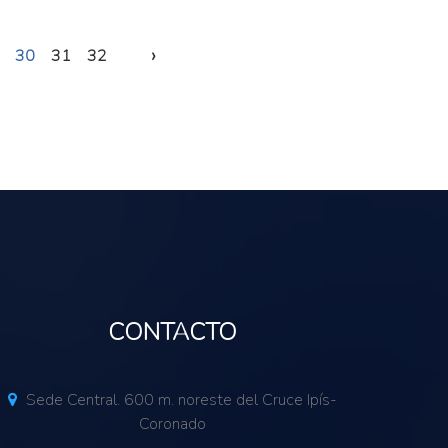
›
30
31
32
CONTACTO
Sede Central. 600 m. noreste del Cruce Ipís-
Coronado