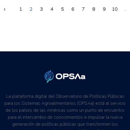
‹
1
2
3
4
5
6
7
8
9
10
...
La plataforma digital del Observatorio de Políticas Públicas
para los Sistemas Agroalimentarios (OPSAa) está al servicio
de los países de las Américas como un punto de encuentro
para el intercambio de conocimientos e impulsar la nueva
generación de políticas públicas que transformen los