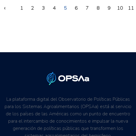
‹
1
2
3
4
5
6
7
8
9
10
11
La plataforma digital del Observatorio de Políticas Públicas
para los Sistemas Agroalimentarios (OPSAa) está al servicio
de los países de las Américas como un punto de encuentro
para el intercambio de conocimientos e impulsar la nueva
generación de políticas públicas que transformen los
sistemas agroalimentarios del hemisferio.