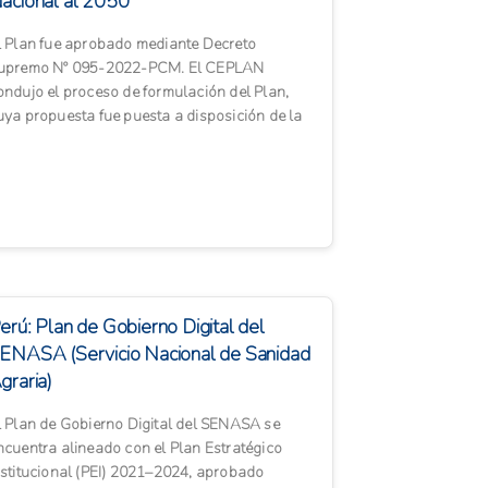
acional al 2050
l Plan fue aprobado mediante Decreto
upremo Nº 095-2022-PCM. El CEPLAN
ondujo el proceso de formulación del Plan,
uya propuesta fue puesta a disposición de la
iudadanía para recibir aportes y...
erú: Plan de Gobierno Digital del
ENASA (Servicio Nacional de Sanidad
graria)
l Plan de Gobierno Digital del SENASA se
ncuentra alineado con el Plan Estratégico
nstitucional (PEI) 2021–2024, aprobado