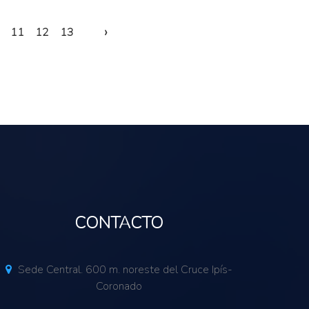
›
11
12
13
CONTACTO
Sede Central. 600 m. noreste del Cruce Ipís-
Coronado