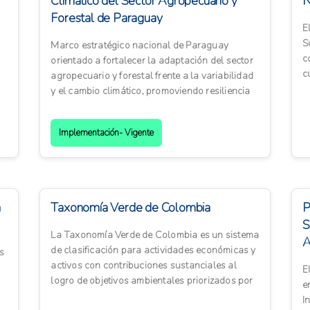
Climático del Sector Agropecuario y
N
Forestal de Paraguay
E
S
Marco estratégico nacional de Paraguay
c
orientado a fortalecer la adaptación del sector
c
agropecuario y forestal frente a la variabilidad
c
y el cambio climático, promoviendo resiliencia
productiva, ge...
Implementación- Vigente
a
Taxonomía Verde de Colombia
P
S
La Taxonomía Verde de Colombia es un sistema
A
de clasificación para actividades económicas y
os
activos con contribuciones sustanciales al
E
logro de objetivos ambientales priorizados por
e
el país. Defin...
I