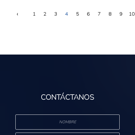
‹
1
2
3
4
5
6
7
8
9
10
CONTÁCTANOS
s