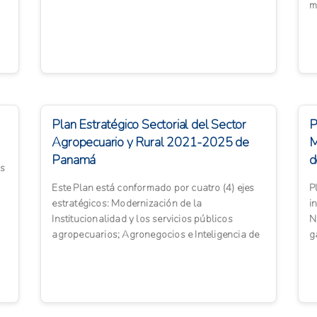
m
M
Plan Estratégico Sectorial del Sector
P
Agropecuario y Rural 2021-2025 de
M
Panamá
d
os
A
Este Plan está conformado por cuatro (4) ejes
P
estratégicos: Modernización de la
i
Institucionalidad y los servicios públicos
N
agropecuarios; Agronegocios e Inteligencia de
g
Mercado; Intensificación a...
ag