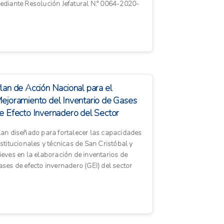
ediante Resolución Jefatural N.º 0064-2020-
INAGRI-SENASA, el cual ar...
lan de Acción Nacional para el
ejoramiento del Inventario de Gases
e Efecto Invernadero del Sector
grícola – San...
lan diseñado para fortalecer las capacidades
nstitucionales y técnicas de San Cristóbal y
ieves en la elaboración de inventarios de
ases de efecto invernadero (GEI) del sector
rícola. El pl...