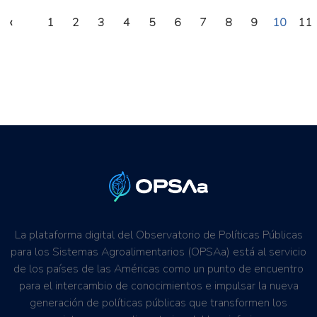
‹
1
2
3
4
5
6
7
8
9
10
11
La plataforma digital del Observatorio de Políticas Públicas
para los Sistemas Agroalimentarios (OPSAa) está al servicio
de los países de las Américas como un punto de encuentro
para el intercambio de conocimientos e impulsar la nueva
generación de políticas públicas que transformen los