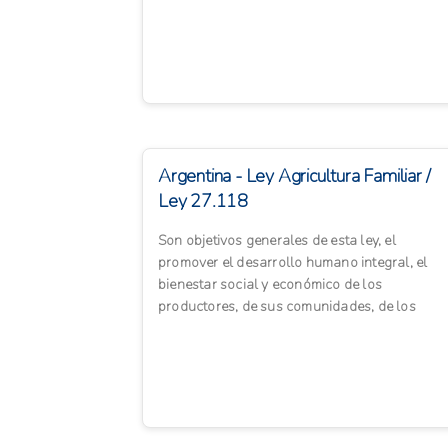
seguridad alimentaria, la ...
Argentina - Ley Agricultura Familiar /
Ley 27.118
Son objetivos generales de esta ley, el
promover el desarrollo humano integral, el
bienestar social y económico de los
productores, de sus comunidades, de los
trabajadores de campo y, en general, de ...