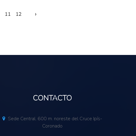
›
11
12
CONTACTO
Sede Central. 600 m. noreste del Cruce Ipís-
Coronado