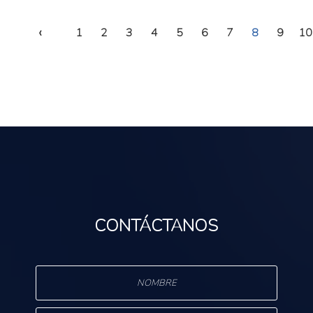
‹
1
2
3
4
5
6
7
8
9
10
CONTÁCTANOS
s