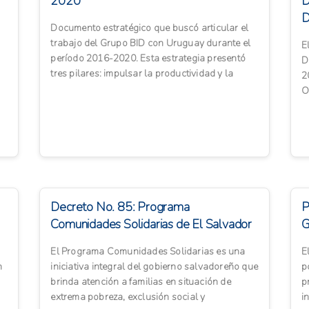
2020
D
D
Documento estratégico que buscó articular el
2
trabajo del Grupo BID con Uruguay durante el
E
período 2016-2020. Esta estrategia presentó
D
tres pilares: impulsar la productividad y la
2
competitividad, p...
O
E
Decreto No. 85: Programa
P
Comunidades Solidarias de El Salvador
G
El Programa Comunidades Solidarias es una
E
n
iniciativa integral del gobierno salvadoreño que
p
brinda atención a familias en situación de
p
extrema pobreza, exclusión social y
i