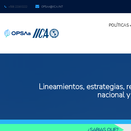
+506 2216 0222
OPSAA@IICA.INT
POLÍTICAS
Lineamientos, estrategias, r
nacional y
¿SABIAS QUE?