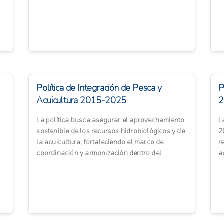
vulnerabilidad, con especi...
ag
Política de Integración de Pesca y
P
Acuicultura 2015-2025
2
La política busca asegurar el aprovechamiento
L
sostenible de los recursos hidrobiológicos y de
2
la acuicultura, fortaleciendo el marco de
r
coordinación y armonización dentro del
a
Sistema de la Integra...
e