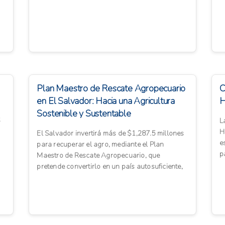
crisis del COVID-19, así...
d
Plan Maestro de Rescate Agropecuario
C
en El Salvador: Hacia una Agricultura
H
Sostenible y Sustentable
5
L
H
El Salvador invertirá más de $1,287.5 millones
e
para recuperar el agro, mediante el Plan
p
Maestro de Rescate Agropecuario, que
m
pretende convertirlo en un país autosuficiente,
en cuanto a la producci�...