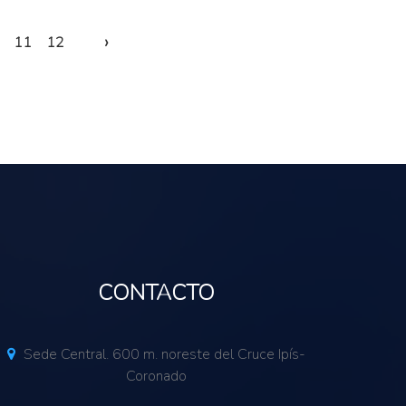
›
11
12
CONTACTO
Sede Central. 600 m. noreste del Cruce Ipís-
Coronado