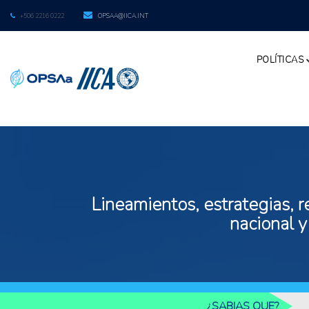
+506 2216 0222
OPSAA@IICA.INT
POLÍTICAS
Lineamientos, estrategias, r
nacional y
¿SABIAS QUE?