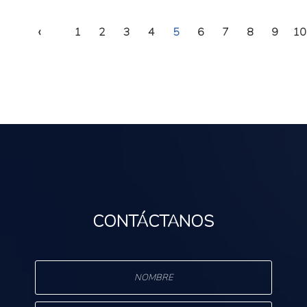
‹
1
2
3
4
5
6
7
8
9
10
CONTÁCTANOS
s