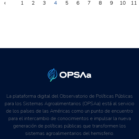
‹
1
2
3
4
5
6
7
8
9
10
11
La plataforma digital del Observatorio de Políticas Públicas
para los Sistemas Agroalimentarios (OPSAa) está al servicio
de los países de las Américas como un punto de encuentro
para el intercambio de conocimientos e impulsar la nueva
generación de políticas públicas que transformen los
sistemas agroalimentarios del hemisferio.