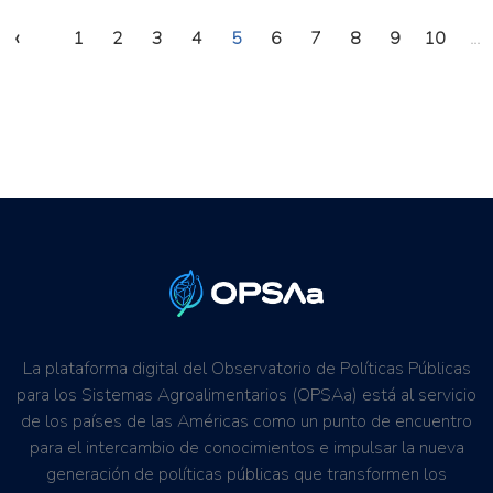
‹
1
2
3
4
5
6
7
8
9
10
...
La plataforma digital del Observatorio de Políticas Públicas
para los Sistemas Agroalimentarios (OPSAa) está al servicio
de los países de las Américas como un punto de encuentro
para el intercambio de conocimientos e impulsar la nueva
generación de políticas públicas que transformen los