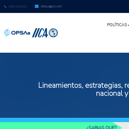
+506 2216 0222
OPSAA@IICA.INT
POLÍTICAS
Lineamientos, estrategias, r
nacional y
¿SABIAS QUE?