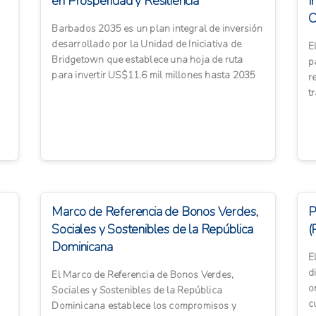
en Prosperidad y Resiliencia
I
C
Barbados 2035 es un plan integral de inversión
desarrollado por la Unidad de Iniciativa de
E
Bridgetown que establece una hoja de ruta
p
para invertir US$11.6 mil millones hasta 2035
r
en 12 prioridades es...
t
p
Marco de Referencia de Bonos Verdes,
P
Sociales y Sostenibles de la República
(
Dominicana
E
d
El Marco de Referencia de Bonos Verdes,
o
Sociales y Sostenibles de la República
c
Dominicana establece los compromisos y