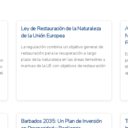
Ley de Restauración de la Naturaleza
A
de la Unión Europea
N
F
La regulación combina un objetivo general de
S
restauración para la recuperación a largo
E
plazo de la naturaleza en las áreas terrestres y
un
p
marinas de la UE con objetivos de restauración
co
t
vinculantes ...
el
a
b
Barbados 2035: Un Plan de Inversión
T