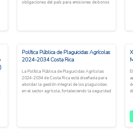
p
obligaciones del país para emisiones de bonos
soberanos temáticos destinados a ...
Política Pública de Plaguicidas Agrícolas
X
o
2024-2034 Costa Rica
M
)
La Política Pública de Plaguicidas Agrícolas
E
2024-2034 de Costa Rica está diseñada para
a
abordar la gestión integral de los plaguicidas
d
en el sector agrícola, fortaleciendo la seguridad
d
,
alimenta...
el