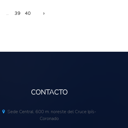
›
...
39
40
CONTACTO
Sede Central. 600 m. noreste del Cruce Ipís-
Coronado