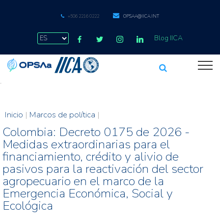
+506 2216 0222
OPSAA@IICA.INT
Blog IICA
.
Inicio
|
Marcos de política
|
Colombia: Decreto 0175 de 2026 -
Medidas extraordinarias para el
financiamiento, crédito y alivio de
pasivos para la reactivación del sector
agropecuario en el marco de la
Emergencia Económica, Social y
Ecológica