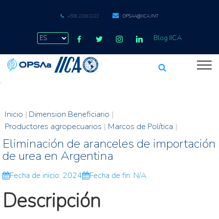
+506 2216 0222
OPSAA@IICA.INT
Blog IICA
.
Inicio
|
Dimension Beneficiario
|
Productores agropecuarios
|
Marcos de Política
|
Eliminación de aranceles de importación
de urea en Argentina
Fecha de inicio: 2024
Fecha de fin: N/A
Descripción