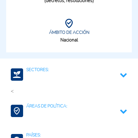
(decretos, resoluciones)
ÁMBITO DE ACCIÓN
Nacional
SECTORES:
<
Servicios de apoyo a la agricultura
ÁREAS DE POLÍTICA:
Fertilizantes (Cadena)
Agroalimentario (total)
Agregación de Valor
PAÍSES:
Contexto Agroalimentario