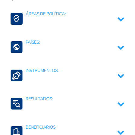
Agroalimentario (total)
ÁREAS DE POLÍTICA:
Multisectorial
Contexto Agroalimentario
PAÍSES:
Servicios SAIA
Guatemala
INSTRUMENTOS:
Honduras
República Dominicana
Asistencia y Cooperación técnica internacional
RESULTADOS:
Fortalecimiento de las instituciones públicas
Monitoreo y evaluación de políticas
Acceso a los alimentos
BENEFICIARIOS:
Formulación e implementación de políticas públicas