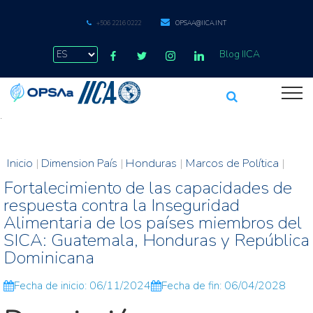
+506 2216 0222
OPSAA@IICA.INT
Blog IICA
.
Inicio
|
Dimension País
|
Honduras
|
Marcos de Política
|
Fortalecimiento de las capacidades de
respuesta contra la Inseguridad
Alimentaria de los países miembros del
SICA: Guatemala, Honduras y República
Dominicana
Fecha de inicio: 06/11/2024
Fecha de fin: 06/04/2028