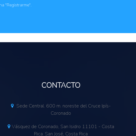
ona "Registrarme".
CONTACTO
Sede Central. 600 m. noreste del Cruce Ipís-
Coronado
Vásquez de Coronado, San Isidro 11101 - Costa
Rica. San José, Costa Rica