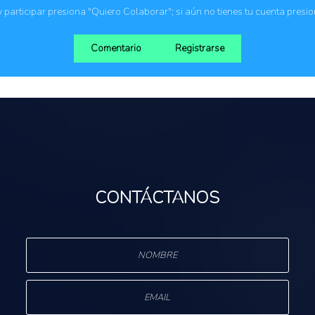
 y participar presiona "Quiero Colaborar"; si aún no tienes tu cuenta presi
Comentario
Registrarse
CONTÁCTANOS