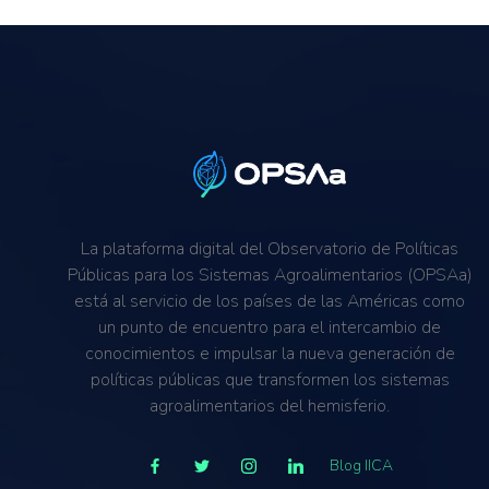
La plataforma digital del Observatorio de Políticas
Públicas para los Sistemas Agroalimentarios (OPSAa)
está al servicio de los países de las Américas como
un punto de encuentro para el intercambio de
conocimientos e impulsar la nueva generación de
políticas públicas que transformen los sistemas
agroalimentarios del hemisferio.
Blog IICA