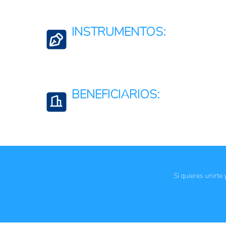
Mujeres y Juventudes Rurales
INSTRUMENTOS:
Estrategias, planes, políticas o lineamientos; sec
Regulaciones, normativas y marcos jurídicos
BENEFICIARIOS:
Jóvenes
Si quieres unirte