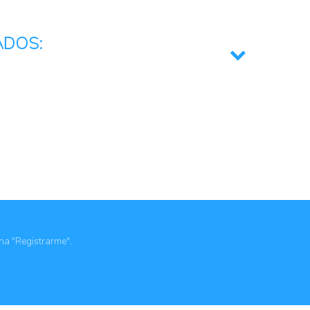
ADOS:
lementación de políticas públicas
e capacidades institucionales
ona "Registrarme".