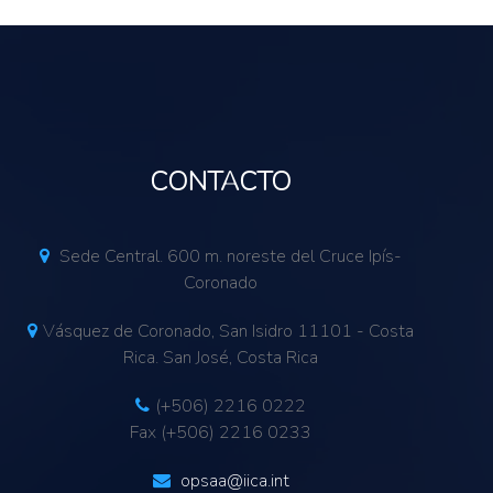
CONTACTO
Sede Central. 600 m. noreste del Cruce Ipís-
Coronado
Vásquez de Coronado, San Isidro 11101 - Costa
Rica. San José, Costa Rica
(+506) 2216 0222
Fax (+506) 2216 0233
opsaa@iica.int