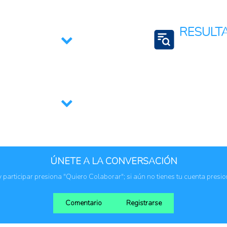
Costa Rica
RESULT
toriales o nacionales
Formulación e imp
Fortalecimiento d
Gobernabilidad
Inclusión social
ÚNETE A LA CONVERSACIÓN
 y participar presiona "Quiero Colaborar"; si aún no tienes tu cuenta presi
Comentario
Registrarse