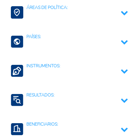
ÁREAS DE POLÍTICA:
Mujeres y Juventudes Rurales
PAÍSES:
Costa Rica
INSTRUMENTOS:
Estrategias, planes, políticas o lineamientos;
sectoriales o nacionales
RESULTADOS:
Regulaciones, normativas y marcos jurídicos
Formulación e implementación de políticas públicas
BENEFICIARIOS:
Fortalecimiento de capacidades institucionales
Gobernabilidad