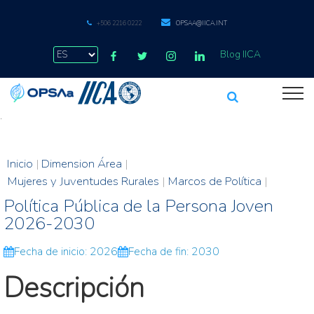
+506 2216 0222
OPSAA@IICA.INT
Blog IICA
.
Inicio
|
Dimension Área
|
Mujeres y Juventudes Rurales
|
Marcos de Política
|
Política Pública de la Persona Joven
2026-2030
Fecha de inicio: 2026
Fecha de fin: 2030
Descripción