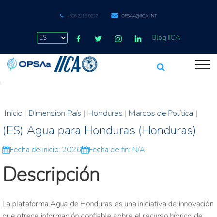
+506 2216 0222
OPSAA@IICA.INT
Blog IICA
.
Inicio
|
Dimension País
|
Honduras
|
Marcos de Política
|
(ES) Agua para Honduras (Honduras)
Fecha de inicio: 2026
Fecha de fin: N/A
Descripción
La plataforma Agua de Honduras es una iniciativa de innovación
que ofrece información confiable sobre el recurso hídrico de