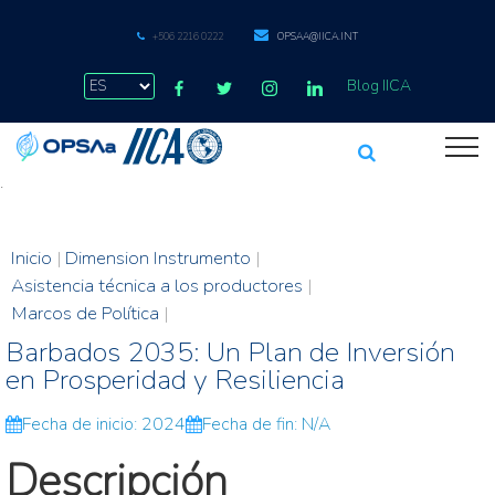
+506 2216 0222
OPSAA@IICA.INT
Blog IICA
.
Inicio
|
Dimension Instrumento
|
Asistencia técnica a los productores
|
Marcos de Política
|
Barbados 2035: Un Plan de Inversión
en Prosperidad y Resiliencia
Fecha de inicio: 2024
Fecha de fin: N/A
Descripción