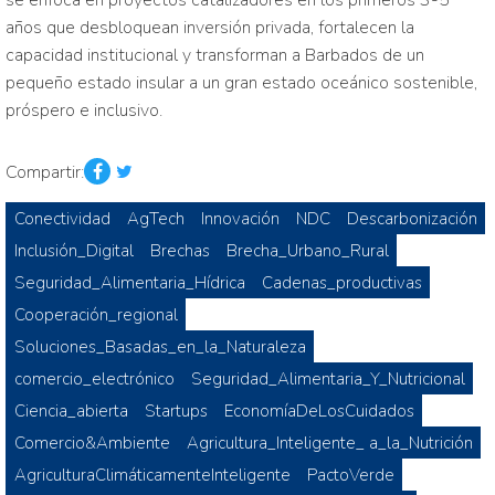
se enfoca en proyectos catalizadores en los primeros 3-5
años que desbloquean inversión privada, fortalecen la
capacidad institucional y transforman a Barbados de un
pequeño estado insular a un gran estado oceánico sostenible,
próspero e inclusivo.
Compartir:
Conectividad
AgTech
Innovación
NDC
Descarbonización
Inclusión_Digital
Brechas
Brecha_Urbano_Rural
Seguridad_Alimentaria_Hídrica
Cadenas_productivas
Cooperación_regional
Soluciones_Basadas_en_la_Naturaleza
comercio_electrónico
Seguridad_Alimentaria_Y_Nutricional
Ciencia_abierta
Startups
EconomíaDeLosCuidados
Comercio&Ambiente
Agricultura_Inteligente_ a_la_Nutrición
AgriculturaClimáticamenteInteligente
PactoVerde