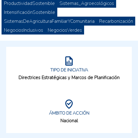
ProductividadSostenible
Sistemas_Agroecológicos
IntensificaciónSostenible
SistemasDeAgriculturaFamiliarYComunitaria
Recarbonización
NegociosInclusivos
NegociosVerdes
TIPO DE INICIATIVA
Directrices Estratégicas y Marcos de Planificación
ÁMBITO DE ACCIÓN
Nacional