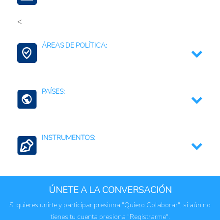
<
Musáceas
ÁREAS DE POLÍTICA:
Medidas Sanitarias y Fitosanitarias
PAÍSES:
Venezuela
INSTRUMENTOS:
Normas sanitarias, fitosanitarias y de bioseguridad
ÚNETE A LA CONVERSACIÓN
Si quieres unirte y participar presiona "Quiero Colaborar"; si aún no
tienes tu cuenta presiona "Registrarme".