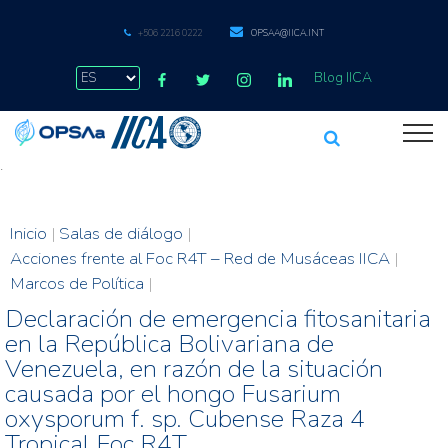
+506 2216 0222
OPSAA@IICA.INT
Blog IICA
.
Inicio
|
Salas de diálogo
|
Acciones frente al Foc R4T – Red de Musáceas IICA
|
Marcos de Política
|
Declaración de emergencia fitosanitaria
en la República Bolivariana de
Venezuela, en razón de la situación
causada por el hongo Fusarium
oxysporum f. sp. Cubense Raza 4
Tropical Foc R4T