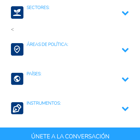
SECTORES:
<
Musáceas
ÁREAS DE POLÍTICA:
Medidas Sanitarias y Fitosanitarias
PAÍSES:
Perú
INSTRUMENTOS:
Normas sanitarias, fitosanitarias y de bioseguridad
ÚNETE A LA CONVERSACIÓN