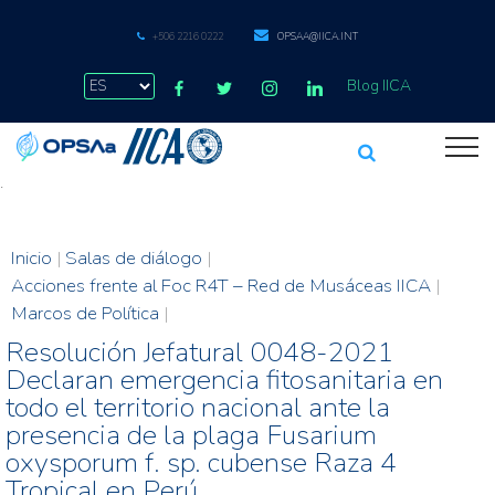
+506 2216 0222
OPSAA@IICA.INT
Blog IICA
.
Inicio
|
Salas de diálogo
|
Acciones frente al Foc R4T – Red de Musáceas IICA
|
Marcos de Política
|
Resolución Jefatural 0048-2021
Declaran emergencia fitosanitaria en
todo el territorio nacional ante la
presencia de la plaga Fusarium
oxysporum f. sp. cubense Raza 4
Tropical en Perú