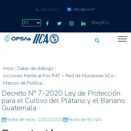
+506 2216 0222
OPSAA@IICA.INT
Blog IICA
.
Inicio
|
Salas de diálogo
|
Acciones frente al Foc R4T – Red de Musáceas IICA
|
Marcos de Política
|
Decreto Nº 7-2020 Ley de Protección
para el Cultivo del Plátano y el Banano
Guatemala
Fecha de inicio: 10/03/2020
Fecha de fin: N/A