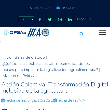
+506 2216 0222
OPSAA@IICA.INT
Blog IICA
.
Inicio
|
Salas de diálogo
|
¿Qué políticas públicas están implementando los
países para impulsar la digitalización agroalimentaria?
|
Marcos de Política
|
Acción Colectiva: Transformación Digital
Inclusiva de la agricultura
Fecha de inicio: 18/10/2021
Fecha de fin: N/A