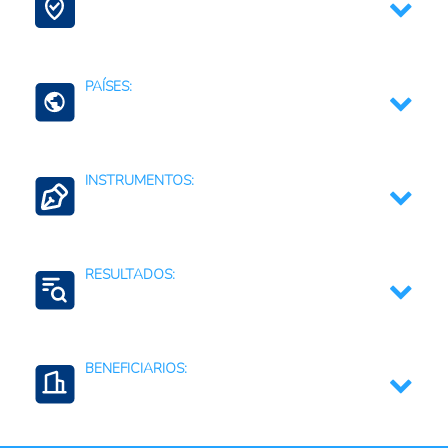
Agricultura, silvicultura, y productos de la pesca
Tecnología de la información
Agricultura Familiar
PAÍSES:
Transformación Digital
América Latina y el Caribe (países)
INSTRUMENTOS:
Apoyos a la investigación y al desarrollo
tecnológico
RESULTADOS:
Redes y plataformas para el diálogo y la
colaboración
Transformación digital
Regulaciones, normativas y marcos jurídicos
BENEFICIARIOS:
Productores agropecuarios