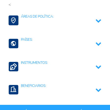
<
Tecnología de la información
ÁREAS DE POLÍTICA:
Transformación Digital
PAÍSES:
Colombia
INSTRUMENTOS:
Apoyos a la investigación y al desarrollo
tecnológico
BENEFICIARIOS:
Regulaciones, normativas y marcos jurídicos
Comunidades rurales