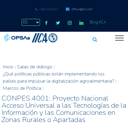
+506 2216 0222
OPSAA@IICA.INT
Blog IICA
.
Inicio
|
Salas de diálogo
|
¿Qué políticas públicas están implementando los
países para impulsar la digitalización agroalimentaria?
|
Marcos de Política
|
CONPES 4001: Proyecto Nacional
Acceso Universal a las Tecnologías de la
Información y las Comunicaciones en
Zonas Rurales o Apartadas