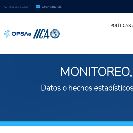
+506 2216 0222
OPSAA@IICA.INT
POLÍTICAS
MONITOREO,
Datos o hechos estadísticos