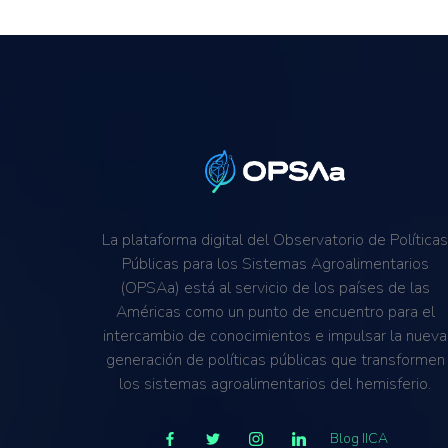
La plataforma digital del Observatorio de Política
Públicas para los Sistemas Agroalimentarios
(OPSAa) está al servicio de los países de las
Américas como un punto de encuentro para el
intercambio de conocimientos e impulsar la nueva
generación de políticas públicas que transformen
los sistemas agroalimentarios del hemisferio.
Blog IICA