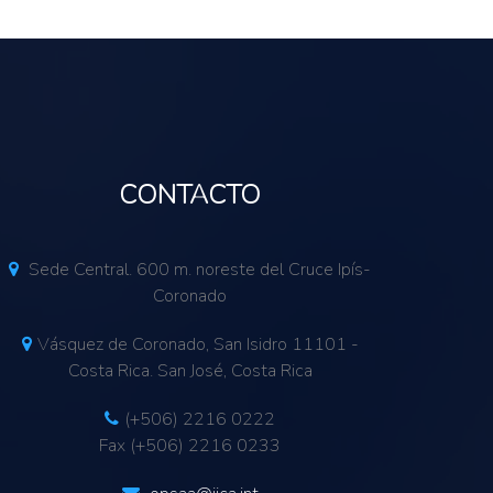
CONTACTO
Sede Central. 600 m. noreste del Cruce Ipís-
Coronado
Vásquez de Coronado, San Isidro 11101 -
Costa Rica. San José, Costa Rica
(+506) 2216 0222
Fax (+506) 2216 0233