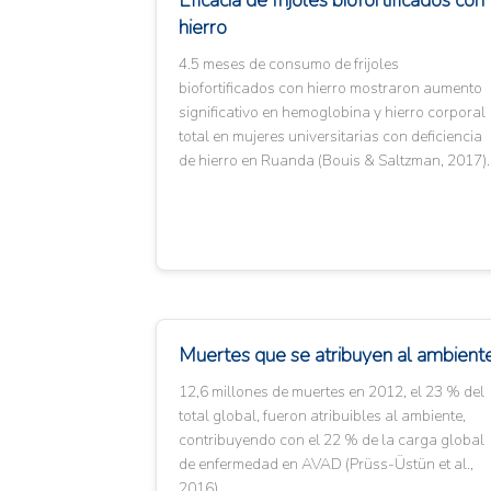
Eficacia de frijoles biofortificados con
hierro
4.5 meses de consumo de frijoles
biofortificados con hierro mostraron aumento
significativo en hemoglobina y hierro corporal
total en mujeres universitarias con deficiencia
de hierro en Ruanda (Bouis & Saltzman, 2017).
Muertes que se atribuyen al ambient
12,6 millones de muertes en 2012, el 23 % del
total global, fueron atribuibles al ambiente,
contribuyendo con el 22 % de la carga global
de enfermedad en AVAD (Prüss-Üstün et al.,
2016).