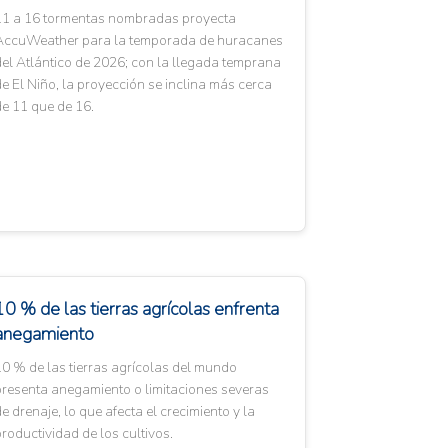
11 a 16 tormentas nombradas proyecta
AccuWeather para la temporada de huracanes
el Atlántico de 2026; con la llegada temprana
e El Niño, la proyección se inclina más cerca
e 11 que de 16.
10 % de las tierras agrícolas enfrenta
anegamiento
0 % de las tierras agrícolas del mundo
presenta anegamiento o limitaciones severas
e drenaje, lo que afecta el crecimiento y la
roductividad de los cultivos.