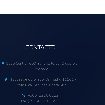
CONTACTO
Sede Central. 600 m. noreste del Cruce Ipís-
Coronado
Vásquez de Coronado, San Isidro 11101 -
Costa Rica. San José, Costa Rica
(+506) 2216 0222
Fax (+506) 2216 0233