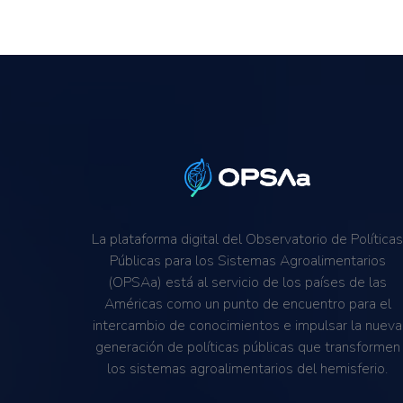
La plataforma digital del Observatorio de Política
Públicas para los Sistemas Agroalimentarios
(OPSAa) está al servicio de los países de las
Américas como un punto de encuentro para el
intercambio de conocimientos e impulsar la nueva
generación de políticas públicas que transformen
los sistemas agroalimentarios del hemisferio.