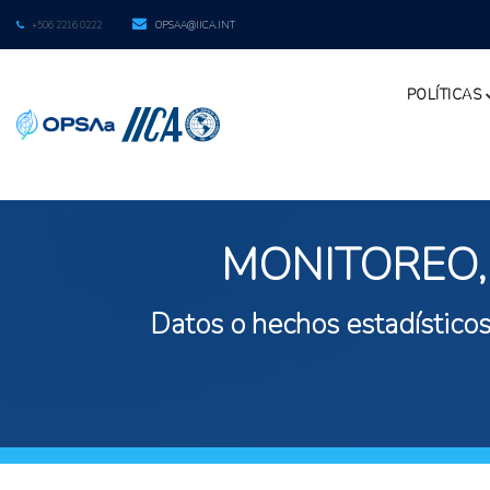
+506 2216 0222
OPSAA@IICA.INT
POLÍTICAS
MONITOREO,
Datos o hechos estadísticos